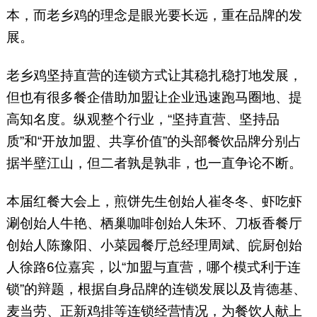
本，而老乡鸡的理念是眼光要长远，重在品牌的发
展。
老乡鸡坚持直营的连锁方式让其稳扎稳打地发展，
但也有很多餐企借助加盟让企业迅速跑马圈地、提
高知名度。纵观整个行业，“坚持直营、坚持品
质”和“开放加盟、共享价值”的头部餐饮品牌分别占
据半壁江山，但二者孰是孰非，也一直争论不断。
本届红餐大会上，煎饼先生创始人崔冬冬、虾吃虾
涮创始人牛艳、栖巢咖啡创始人朱环、刀板香餐厅
创始人陈豫阳、小菜园餐厅总经理周斌、皖厨创始
人徐路6位嘉宾，以“加盟与直营，哪个模式利于连
锁”的辩题，根据自身品牌的连锁发展以及肯德基、
麦当劳、正新鸡排等连锁经营情况，为餐饮人献上