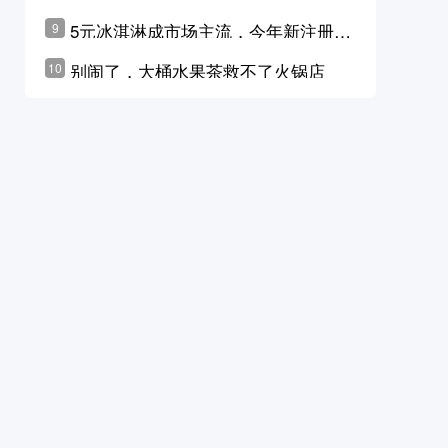
学林公布未来10年计划
5元冰淇淋成市场主流，今年新注册相
9
关企业华东领跑，东北紧随其后
别闹了，大桶水果茶救不了火锅店
10