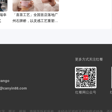
瑞幸
「喜茶工艺」全国首店落地广
式
州石牌桥，以灵感工艺重塑风
味
更多方式关注红餐
cango
@canyin88.com
红餐网公众号
但不限于文字、图片、视频、声频等版权所有，未经许可授权不得转载或镜像