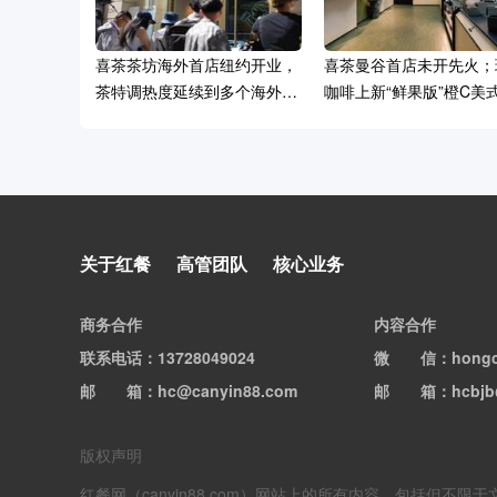
喜茶茶坊海外首店纽约开业，
喜茶曼谷首店未开先火；
茶特调热度延续到多个海外市
咖啡上新“鲜果版”橙C美
场
美国三明治Jersey Mike's申请
关于红餐
高管团队
核心业务
上市；喜茶工坊店正式开业
商务合作
内容合作
联系电话
：13728049024
微信
：hong
邮箱
：hc@canyin88.com
邮箱
：hcbjb
版权声明
红餐网（canyin88.com）网站上的所有内容，包括