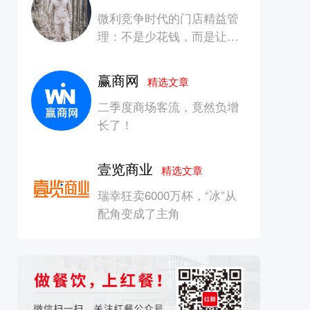
微利竞争时代的门店精益管
理：不是少花钱，而是让每
一块钱产生增长
赢商网
精选文章
二季度商场客流，竟然负增
长了！
壹览商业
精选文章
瑞幸狂卖6000万杯，“冰”从
配角变成了主角