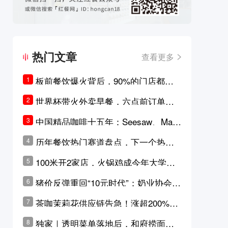
热门文章
查看更多
板前餐饮爆火背后，90%的门店都只
1
是徒有其表的刻意作秀？
世界杯带火外卖早餐，六点前订单大
2
涨超5成，巴西比赛成“早餐带货王”
中国精品咖啡十五年：Seesaw、Man
3
ner、M Stand为何结出了不同的果
历年餐饮热门赛道盘点，下一个热门
4
实？
品类是？
100米开2家店，火锅鸡成今年大学城
5
最火生意？
猪价反弹重回“10元时代”；奶业协会称
6
原奶价格现回暖迹象
茶咖茉莉花供应链告急！涨超200%，
7
横州花价冲破50元一斤
独家｜透明菜单落地后，和府捞面李
8