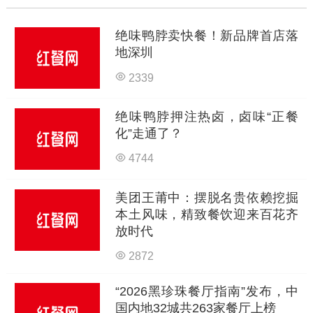
绝味鸭脖卖快餐！新品牌首店落
地深圳
2339
绝味鸭脖押注热卤，卤味“正餐
化”走通了？
4744
美团王莆中：摆脱名贵依赖挖掘
本土风味，精致餐饮迎来百花齐
放时代
2872
“2026黑珍珠餐厅指南”发布，中
国内地32城共263家餐厅上榜