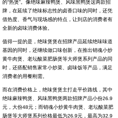
的“热煲”。像绝味麻辣鸭煲、风味黑鸭煲这两款招
牌，在延续了绝味标志性的卤香口味的同时，还凭
借热度、香气与现场感的特点，让到店的消费者有
全新的卤味消费体验。
值得一提的是，绝味煲煲在招牌产品延续绝味味道
基因的同时，还继续做口味创新，在推出销魂小炒
黄牛肉煲、老坛酸菜肥肠煲等大师煲系列产品的同
时，还搭配销售家常小炒菜、卤味饭等产品，满足
消费者的用餐刚需。
而在消费价格上，绝味煲煲主打走平价路线，其中
绝味麻辣鸭煲、风味黑鸭煲两款招牌产品小份26.9
元，大份48元；而销魂小炒黄牛肉煲、老坛酸菜肥
肠煲等大师煲系列价格最低为26.9元，最高为32.9