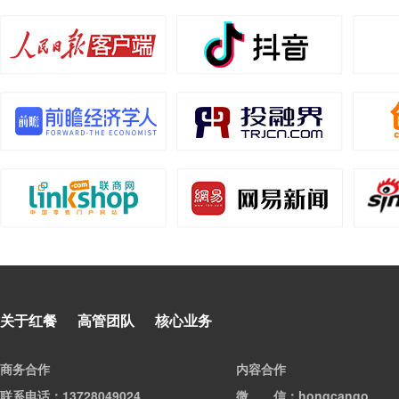
朱光玉梁熙桐：要做人群中最突出的那个
全
关于红餐
高管团队
核心业务
商务合作
内容合作
联系电话
：13728049024
微信
：hongcango