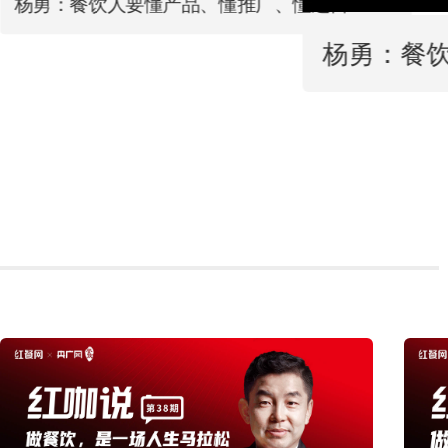
杨勇：餐饮人要懂产品、懂推广、懂运营
杨勇：餐