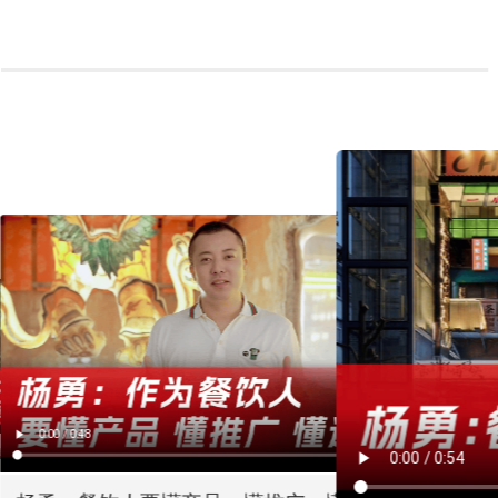
境不好，餐饮投资谨防踩坑