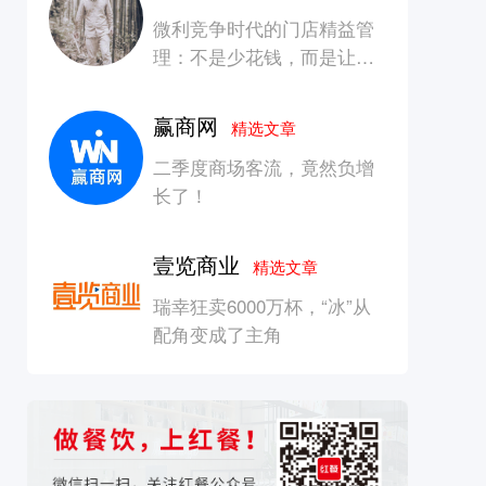
微利竞争时代的门店精益管
理：不是少花钱，而是让每
一块钱产生增长
赢商网
精选文章
二季度商场客流，竟然负增
长了！
壹览商业
精选文章
瑞幸狂卖6000万杯，“冰”从
配角变成了主角