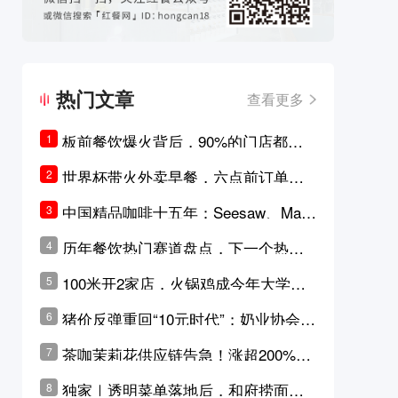
热门文章
查看更多
板前餐饮爆火背后，90%的门店都只
1
是徒有其表的刻意作秀？
世界杯带火外卖早餐，六点前订单大
2
涨超5成，巴西比赛成“早餐带货王”
中国精品咖啡十五年：Seesaw、Man
3
ner、M Stand为何结出了不同的果
历年餐饮热门赛道盘点，下一个热门
4
实？
品类是？
100米开2家店，火锅鸡成今年大学城
5
最火生意？
猪价反弹重回“10元时代”；奶业协会称
6
原奶价格现回暖迹象
茶咖茉莉花供应链告急！涨超200%，
7
横州花价冲破50元一斤
独家｜透明菜单落地后，和府捞面李
8