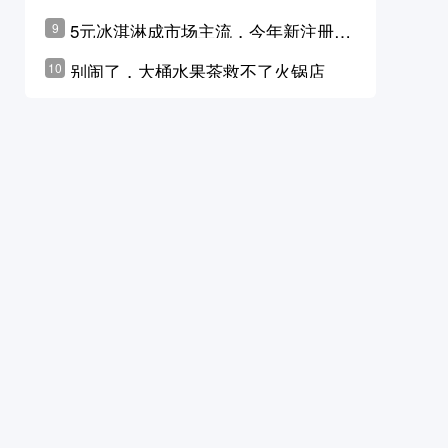
学林公布未来10年计划
5元冰淇淋成市场主流，今年新注册相
9
关企业华东领跑，东北紧随其后
别闹了，大桶水果茶救不了火锅店
10