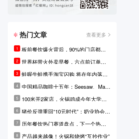
热门文章
查看更多
板前餐饮爆火背后，90%的门店都只
1
是徒有其表的刻意作秀？
世界杯带火外卖早餐，六点前订单大
2
涨超5成，巴西比赛成“早餐带货王”
蛙喔牛蛙携手淘宝闪购 将在年内落地3
3
0家品牌卫星店
中国精品咖啡十五年：Seesaw、Man
4
ner、M Stand为何结出了不同的果
100米开2家店，火锅鸡成今年大学城
5
实？
最火生意？
猪价反弹重回“10元时代”；奶业协会称
6
原奶价格现回暖迹象
历年餐饮热门赛道盘点，下一个热门
7
品类是？
产品越来越像！火锅和烧烤“互抄作业”
8