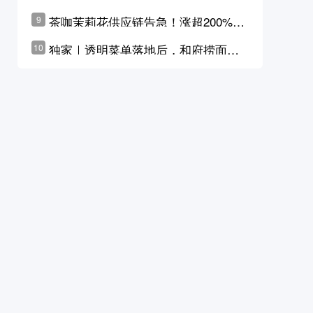
茶咖茉莉花供应链告急！涨超200%，
9
横州花价冲破50元一斤
独家｜透明菜单落地后，和府捞面李
10
学林公布未来10年计划