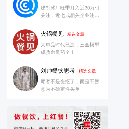
建制冰厂旺季月入近30万引
关注，近七成相关企业注册
资本在100万元以内
火锅餐见
精选文章
大单品时代已逝，三全模型
成救命良药？！
刘帅餐饮思考
精选文章
顾客不是变抠了，而是不愿
意为不确定性买单