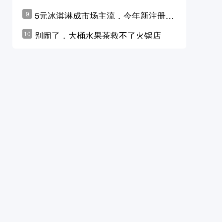
学林公布未来10年计划
5元冰淇淋成市场主流，今年新注册相
9
关企业华东领跑，东北紧随其后
别闹了，大桶水果茶救不了火锅店
10