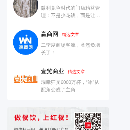
微利竞争时代的门店精益管
理：不是少花钱，而是让每
一块钱产生增长
赢商网
精选文章
二季度商场客流，竟然负增
长了！
壹览商业
精选文章
瑞幸狂卖6000万杯，“冰”从
配角变成了主角