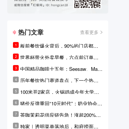
热门文章
查看更多
板前餐饮爆火背后，90%的门店都只
1
是徒有其表的刻意作秀？
世界杯带火外卖早餐，六点前订单大
2
涨超5成，巴西比赛成“早餐带货王”
中国精品咖啡十五年：Seesaw、Man
3
ner、M Stand为何结出了不同的果
历年餐饮热门赛道盘点，下一个热门
4
实？
品类是？
100米开2家店，火锅鸡成今年大学城
5
最火生意？
猪价反弹重回“10元时代”；奶业协会称
6
原奶价格现回暖迹象
茶咖茉莉花供应链告急！涨超200%，
7
横州花价冲破50元一斤
独家｜透明菜单落地后，和府捞面李
8