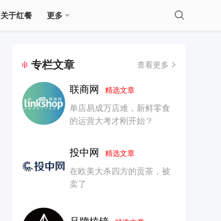
关于红餐
更多
专栏文章
查看更多
联商网
精选文章
单店易成万店难，新鲜零食
的运营大考才刚开始？
投中网
精选文章
在欧美大杀四方的贡茶，被
卖了
品牌棱镜