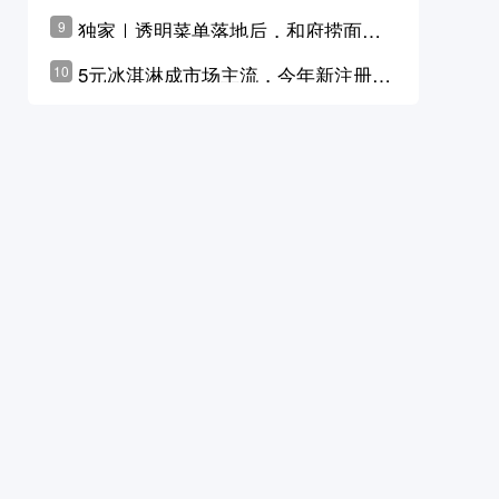
横州花价冲破50元一斤
独家｜透明菜单落地后，和府捞面李
9
学林公布未来10年计划
5元冰淇淋成市场主流，今年新注册相
10
关企业华东领跑，东北紧随其后