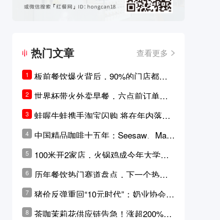
热门文章
查看更多
板前餐饮爆火背后，90%的门店都只
1
是徒有其表的刻意作秀？
世界杯带火外卖早餐，六点前订单大
2
涨超5成，巴西比赛成“早餐带货王”
蛙喔牛蛙携手淘宝闪购 将在年内落地3
3
0家品牌卫星店
中国精品咖啡十五年：Seesaw、Man
4
ner、M Stand为何结出了不同的果
100米开2家店，火锅鸡成今年大学城
5
实？
最火生意？
历年餐饮热门赛道盘点，下一个热门
6
品类是？
猪价反弹重回“10元时代”；奶业协会称
7
原奶价格现回暖迹象
茶咖茉莉花供应链告急！涨超200%，
8