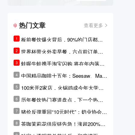
热门文章
查看更多
板前餐饮爆火背后，90%的门店都只
1
是徒有其表的刻意作秀？
世界杯带火外卖早餐，六点前订单大
2
涨超5成，巴西比赛成“早餐带货王”
蛙喔牛蛙携手淘宝闪购 将在年内落地3
3
0家品牌卫星店
中国精品咖啡十五年：Seesaw、Man
4
ner、M Stand为何结出了不同的果
100米开2家店，火锅鸡成今年大学城
5
实？
最火生意？
历年餐饮热门赛道盘点，下一个热门
6
品类是？
猪价反弹重回“10元时代”；奶业协会称
7
原奶价格现回暖迹象
茶咖茉莉花供应链告急！涨超200%，
8
横州花价冲破50元一斤
9