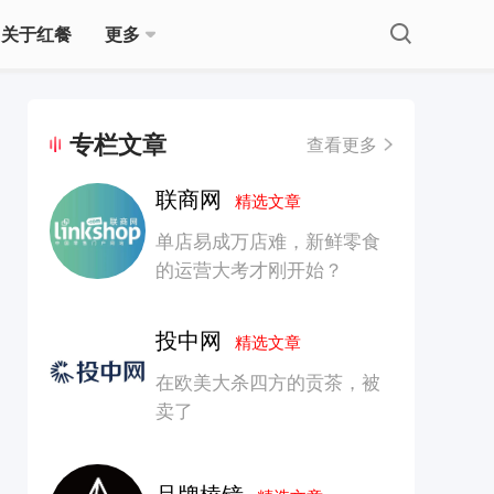
关于红餐
更多
专栏文章
查看更多
联商网
精选文章
单店易成万店难，新鲜零食
的运营大考才刚开始？
投中网
精选文章
在欧美大杀四方的贡茶，被
卖了
品牌棱镜