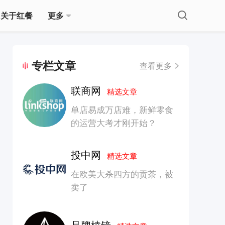
关于红餐
更多
专栏文章
查看更多
联商网
精选文章
单店易成万店难，新鲜零食
的运营大考才刚开始？
投中网
精选文章
在欧美大杀四方的贡茶，被
卖了
品牌棱镜