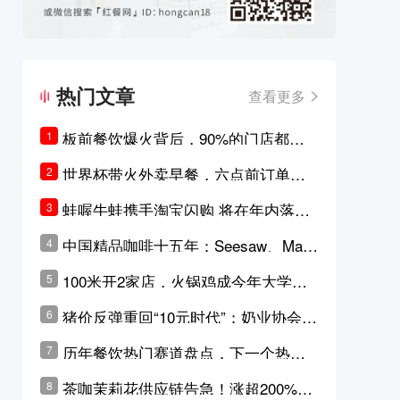
热门文章
查看更多
板前餐饮爆火背后，90%的门店都只
1
是徒有其表的刻意作秀？
世界杯带火外卖早餐，六点前订单大
2
涨超5成，巴西比赛成“早餐带货王”
蛙喔牛蛙携手淘宝闪购 将在年内落地3
3
0家品牌卫星店
中国精品咖啡十五年：Seesaw、Man
4
ner、M Stand为何结出了不同的果
100米开2家店，火锅鸡成今年大学城
5
实？
最火生意？
猪价反弹重回“10元时代”；奶业协会称
6
原奶价格现回暖迹象
历年餐饮热门赛道盘点，下一个热门
7
品类是？
茶咖茉莉花供应链告急！涨超200%，
8