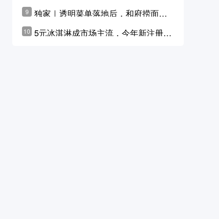
横州花价冲破50元一斤
独家｜透明菜单落地后，和府捞面李
9
学林公布未来10年计划
5元冰淇淋成市场主流，今年新注册相
10
关企业华东领跑，东北紧随其后