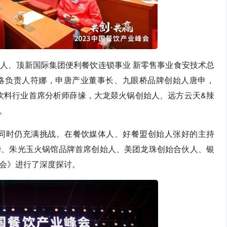
人、顶新国际集团便利餐饮连锁事业 新零售事业食安技术总
略负责人符娜，申唐产业董事长、九眼桥品牌创始人唐申，
品饮料行业首席分析师薛缘，大龙燚火锅创始人、远方云天&辣
。
但同时仍充满挑战。在餐饮媒体人、好餐盟创始人张好的主持
华、朱光玉火锅馆品牌首席创始人、美团龙珠创始合伙人、银
会》进行了深度探讨。