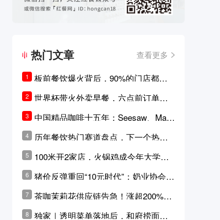
热门文章
查看更多
板前餐饮爆火背后，90%的门店都只
1
是徒有其表的刻意作秀？
世界杯带火外卖早餐，六点前订单大
2
涨超5成，巴西比赛成“早餐带货王”
中国精品咖啡十五年：Seesaw、Man
3
ner、M Stand为何结出了不同的果
历年餐饮热门赛道盘点，下一个热门
4
实？
品类是？
100米开2家店，火锅鸡成今年大学城
5
最火生意？
猪价反弹重回“10元时代”；奶业协会称
6
原奶价格现回暖迹象
茶咖茉莉花供应链告急！涨超200%，
7
横州花价冲破50元一斤
独家｜透明菜单落地后，和府捞面李
8