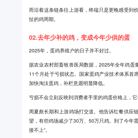
而沿着这条链条往上游看，终端只是更晚感受到
扯的鸡周期。
02.去年少补的鸡，变成今年少供的蛋
2025年，蛋鸡养殖户的日子并不好过。
据农业农村部畜牧兽医局数据，2025年全年鸡蛋集贸
11个月处于亏损状态。国家蛋鸡产业技术体系首
加快淘汰蛋鸡，补栏意愿明显降低。
亏损不会立刻反映到消费者手里的鸡蛋价格上，它
周夏彪长期和上游鸡场打交道。他告诉红餐供应
望，有些鸡场减少了30万、50万只鸡。到了今年
接不上”。