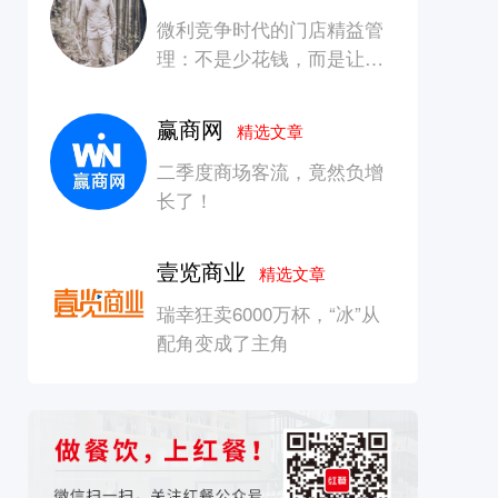
微利竞争时代的门店精益管
理：不是少花钱，而是让每
一块钱产生增长
赢商网
精选文章
二季度商场客流，竟然负增
长了！
壹览商业
精选文章
瑞幸狂卖6000万杯，“冰”从
配角变成了主角