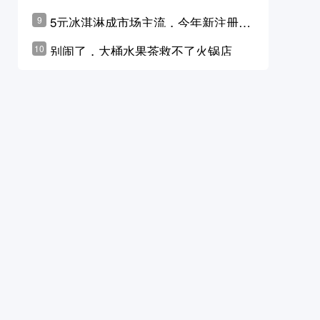
学林公布未来10年计划
5元冰淇淋成市场主流，今年新注册相
9
关企业华东领跑，东北紧随其后
别闹了，大桶水果茶救不了火锅店
10