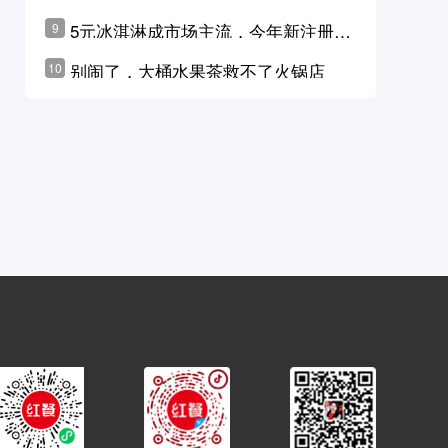
学林公布未来10年计划
5元冰淇淋成市场主流，今年新注册相
9
关企业华东领跑，东北紧随其后
别闹了，大桶水果茶救不了火锅店
10