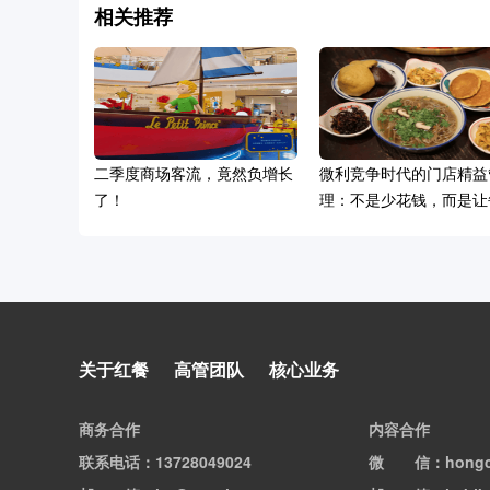
相关推荐
二季度商场客流，竟然负增长
微利竞争时代的门店精益
了！
理：不是少花钱，而是让
块钱产生增长
泸溪河回应桃酥吃出牙冠，消
关于红餐
高管团队
核心业务
费者已删除视频
商务合作
内容合作
联系电话
：13728049024
微信
：hong