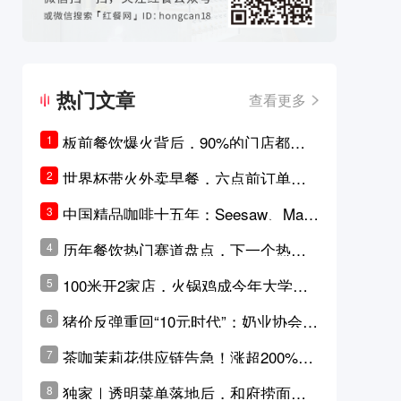
热门文章
查看更多
板前餐饮爆火背后，90%的门店都只
1
是徒有其表的刻意作秀？
世界杯带火外卖早餐，六点前订单大
2
涨超5成，巴西比赛成“早餐带货王”
中国精品咖啡十五年：Seesaw、Man
3
ner、M Stand为何结出了不同的果
历年餐饮热门赛道盘点，下一个热门
4
实？
品类是？
100米开2家店，火锅鸡成今年大学城
5
最火生意？
猪价反弹重回“10元时代”；奶业协会称
6
原奶价格现回暖迹象
茶咖茉莉花供应链告急！涨超200%，
7
横州花价冲破50元一斤
独家｜透明菜单落地后，和府捞面李
8