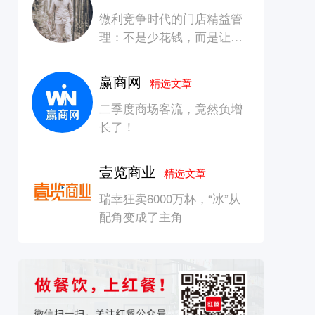
微利竞争时代的门店精益管
理：不是少花钱，而是让每
一块钱产生增长
赢商网
精选文章
二季度商场客流，竟然负增
长了！
壹览商业
精选文章
瑞幸狂卖6000万杯，“冰”从
配角变成了主角