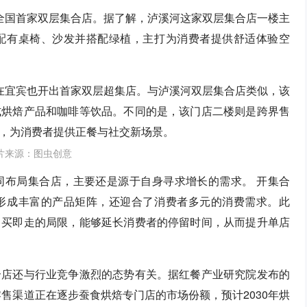
全国首家双层集合店。据了解，泸溪河这家双层集合店一楼主
配有桌椅、沙发并搭配绿植，主打为消费者提供舒适体验空
在宜宾也开出首家双层超集店。与泸溪河双层集合店类似，该
式烘焙产品和咖啡等饮品。不同的是，该门店二楼则是跨界售
，为消费者提供正餐与社交新场景。
片来源：图虫创意
同布局集合店，主要还是源于自身寻求增长的需求。 开集合
形成丰富的产品矩阵，还迎合了消费者多元的消费需求。此
即买即走的局限，能够延长消费者的停留时间，从而提升单店
合店还与行业竞争激烈的态势有关。据红餐产业研究院发布的
零售渠道正在逐步蚕食烘焙专门店的市场份额，预计2030年烘