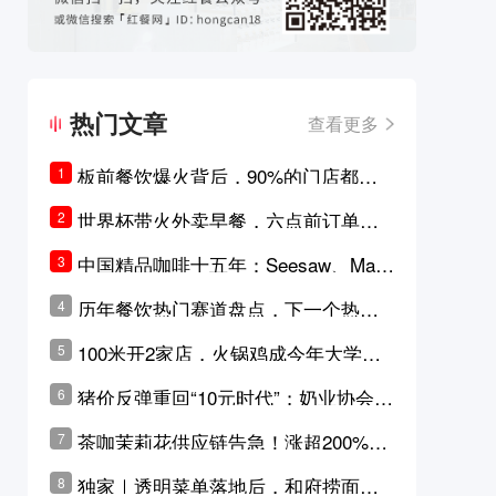
热门文章
查看更多
板前餐饮爆火背后，90%的门店都只
1
是徒有其表的刻意作秀？
世界杯带火外卖早餐，六点前订单大
2
涨超5成，巴西比赛成“早餐带货王”
中国精品咖啡十五年：Seesaw、Man
3
ner、M Stand为何结出了不同的果
历年餐饮热门赛道盘点，下一个热门
4
实？
品类是？
100米开2家店，火锅鸡成今年大学城
5
最火生意？
猪价反弹重回“10元时代”；奶业协会称
6
原奶价格现回暖迹象
茶咖茉莉花供应链告急！涨超200%，
7
横州花价冲破50元一斤
独家｜透明菜单落地后，和府捞面李
8