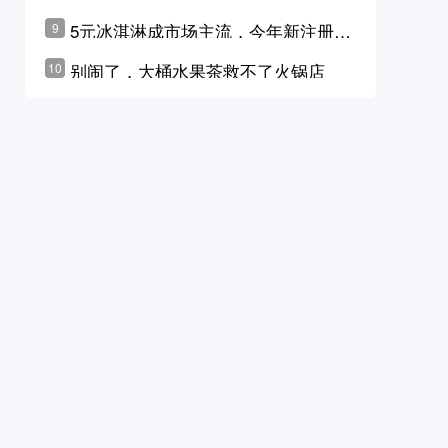
学林公布未来10年计划
5元冰淇淋成市场主流，今年新注册相
9
关企业华东领跑，东北紧随其后
别闹了，大桶水果茶救不了火锅店
10