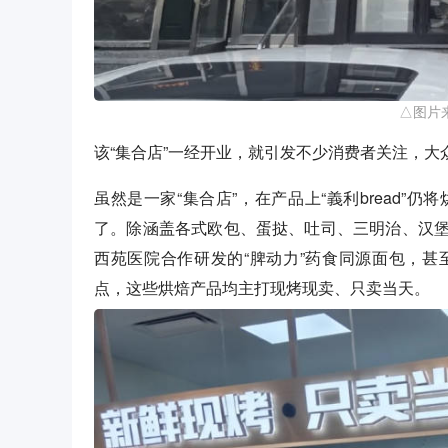
△图片
该“集合店”一经开业，就引发不少消费者关注，大
虽然是一家“集合店”，在产品上“義利bread
了。除涵盖各式欧包、蛋挞、吐司、三明治、汉
西苑医院合作研发的“脾动力”药食同源面包，
点，这些烘焙产品均主打现烤现卖、只卖当天。