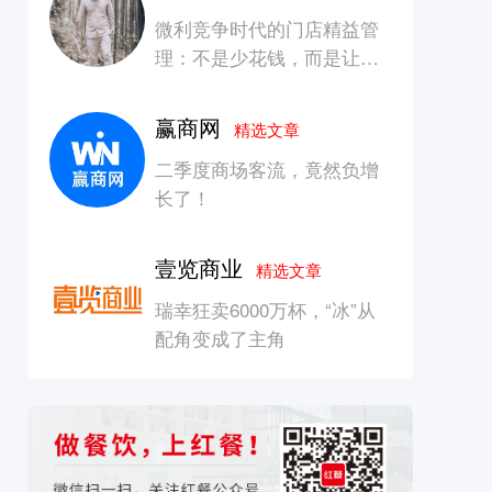
微利竞争时代的门店精益管
理：不是少花钱，而是让每
一块钱产生增长
赢商网
精选文章
二季度商场客流，竟然负增
长了！
壹览商业
精选文章
瑞幸狂卖6000万杯，“冰”从
配角变成了主角