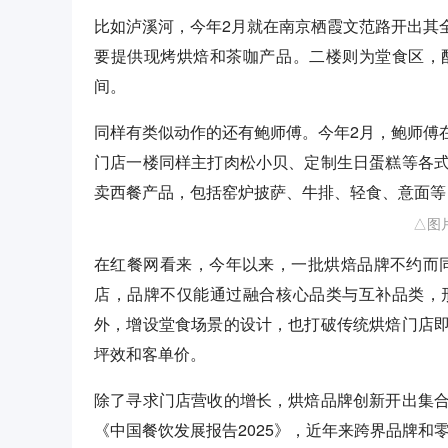
比如泸溪河，今年2月就在南京栖霞文范路开出其
要提供现烤烘焙和茶咖产品。二楼则为堂食区，
间。
同样有类似动作的还有鲍师傅。今年2月，鲍师傅
门店一楼同样主打肉松小贝、定制生日蛋糕等各
卖西餐产品，包括窑炉披萨、牛排、轻食、意面等
△图
在红餐网看来，今年以来，一批烘焙品牌不约而
店，品牌不仅能通过融合核心品类与互补品类，
外，增设堂食场景的设计，也打破传统烘焙门店
坪效和客单价。
除了寻求门店营收的增长，烘焙品牌创新开出集
《中国餐饮发展报告2025》，近年来跨界品牌和