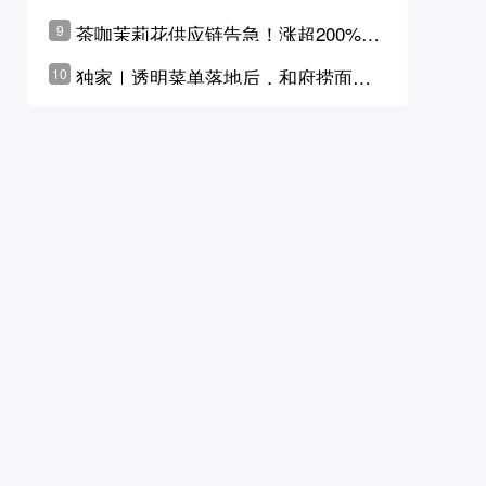
茶咖茉莉花供应链告急！涨超200%，
9
横州花价冲破50元一斤
独家｜透明菜单落地后，和府捞面李
10
学林公布未来10年计划