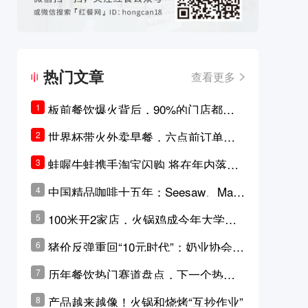
热门文章
查看更多
板前餐饮爆火背后，90%的门店都只
1
是徒有其表的刻意作秀？
世界杯带火外卖早餐，六点前订单大
2
涨超5成，巴西比赛成“早餐带货王”
蛙喔牛蛙携手淘宝闪购 将在年内落地3
3
0家品牌卫星店
中国精品咖啡十五年：Seesaw、Man
4
ner、M Stand为何结出了不同的果
100米开2家店，火锅鸡成今年大学城
5
实？
最火生意？
猪价反弹重回“10元时代”；奶业协会称
6
原奶价格现回暖迹象
历年餐饮热门赛道盘点，下一个热门
7
品类是？
产品越来越像！火锅和烧烤“互抄作业”
8