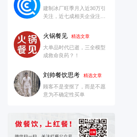
建制冰厂旺季月入近30万引
关注，近七成相关企业注册
资本在100万元以内
火锅餐见
精选文章
大单品时代已逝，三全模型
成救命良药？！
刘帅餐饮思考
精选文章
顾客不是变抠了，而是不愿
意为不确定性买单