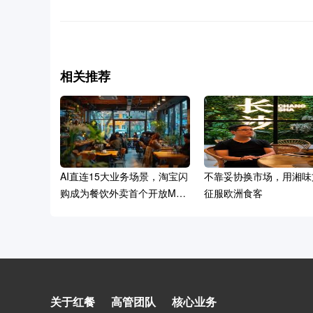
相关推荐
AI直连15大业务场景，淘宝闪
不靠妥协换市场，用湘味
购成为餐饮外卖首个开放MCP
征服欧洲食客
能力的平台
12天短保、不杀菌，京东七鲜
关于红餐
高管团队
核心业务
推7.9元鲜啤