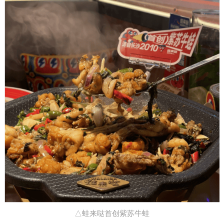
△蛙来哒首创紫苏牛蛙