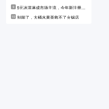
学林公布未来10年计划
5元冰淇淋成市场主流，今年新注册相
9
关企业华东领跑，东北紧随其后
别闹了，大桶水果茶救不了火锅店
10