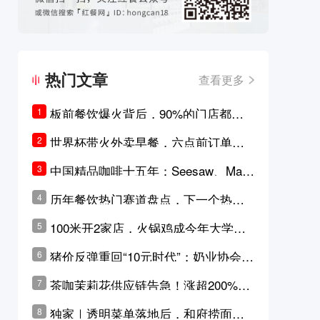
热门文章
查看更多
板前餐饮爆火背后，90%的门店都只
1
是徒有其表的刻意作秀？
世界杯带火外卖早餐，六点前订单大
2
涨超5成，巴西比赛成“早餐带货王”
中国精品咖啡十五年：Seesaw、Man
3
ner、M Stand为何结出了不同的果
历年餐饮热门赛道盘点，下一个热门
4
实？
品类是？
100米开2家店，火锅鸡成今年大学城
5
最火生意？
猪价反弹重回“10元时代”；奶业协会称
6
原奶价格现回暖迹象
茶咖茉莉花供应链告急！涨超200%，
7
横州花价冲破50元一斤
独家｜透明菜单落地后，和府捞面李
8