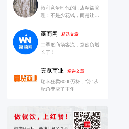
微利竞争时代的门店精益管
理：不是少花钱，而是让每
一块钱产生增长
赢商网
精选文章
二季度商场客流，竟然负增
长了！
壹览商业
精选文章
瑞幸狂卖6000万杯，“冰”从
配角变成了主角