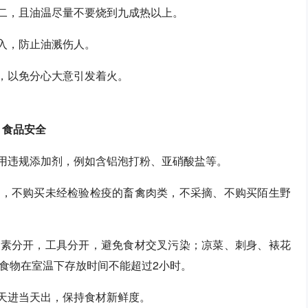
之二，且油温尽量不要烧到九成热以上。
滑入，防止油溅伤人。
情，以免分心大意引发着火。
食品安全
使用违规添加剂，例如含铝泡打粉、亚硝酸盐等。
鲜，不购买未经检验检疫的畜禽肉类，不采摘、不购买陌生野
荤素分开，工具分开，避免食材交叉污染；凉菜、刺身、裱花
食物在室温下存放时间不能超过2小时。
当天进当天出，保持食材新鲜度。