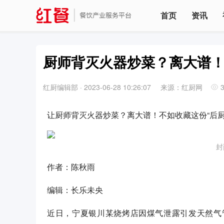
首页
资讯
厨师背灭火器炒菜？离大谱！
红厨编辑部
·
2023-06-28 10:26:07
来源：红厨网
让厨师背灭火器炒菜？离大谱！不如收藏这份“后厨
封
作者：陈秋雨
编辑：长乐未央
近日，宁夏银川某烧烤店因煤气泄露引发天然气