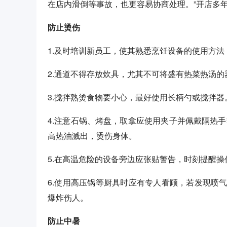
在店内滑倒等事故，也更容易协商处理。”开店多
防止烫伤
1.及时培训新员工，使其熟悉烹饪设备的使用方
2.通道不得存放炊具，尤其不可将盛有热菜热汤
3.搅拌熟烫食物要小心，最好使用长柄勺或搅拌器
4.注意石锅、烤盘，取拿应使用夹子并佩戴隔热
高热油溅出，烫伤身体。
5.在高温危险的设备旁边应张贴警告，时刻提醒操
6.使用高压锅等厨具时应有专人看顾，若发现喷
爆炸伤人。
防止中暑