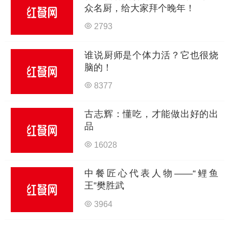
众名厨，给大家拜个晚年！
2793
谁说厨师是个体力活？它也很烧
脑的！
8377
古志辉：懂吃，才能做出好的出
品
16028
中餐匠心代表人物——“鲤鱼
王”樊胜武
3964