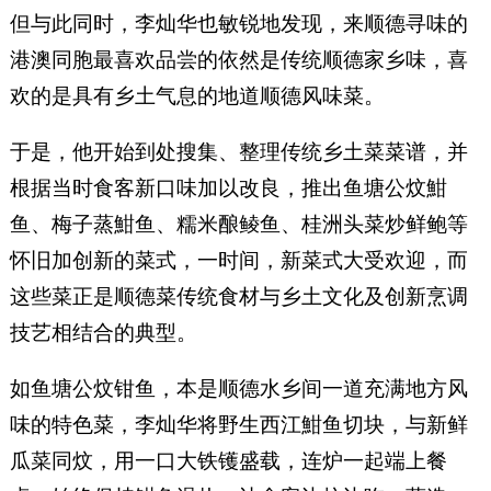
但与此同时，李灿华也敏锐地发现，来顺德寻味的
港澳同胞最喜欢品尝的依然是传统顺德家乡味，喜
欢的是具有乡土气息的地道顺德风味菜。
于是，他开始到处搜集、整理传统乡土菜菜谱，并
根据当时食客新口味加以改良，推出鱼塘公炆魽
鱼、梅子蒸魽鱼、糯米酿鲮鱼、桂洲头菜炒鲜鲍等
怀旧加创新的菜式，一时间，新菜式大受欢迎，而
这些菜正是顺德菜传统食材与乡土文化及创新烹调
技艺相结合的典型。
如鱼塘公炆钳鱼，本是顺德水乡间一道充满地方风
味的特色菜，李灿华将野生西江魽鱼切块，与新鲜
瓜菜同炆，用一口大铁镬盛载，连炉一起端上餐