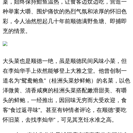
桌，始终保持魽鱼温热，让食客边炆边吃，营造一
种举案大嚼、围炉痛饮的热烈气氛和浓厚的怀旧色
彩，令人油然想起几十年前顺德满野鱼塘、即捕即
烹的情景。
大头菜也是顺德一绝，虽是顺德民间风味小菜，但
在李灿华手上依然能够登上大雅之堂。他曾创制一
道名为“鸳鸯鲍鱼”（桂洲头菜炒鲜鲍）的名菜，以色
泽微黄、清香咸爽的桂洲头菜搭配嫩滑甜美、有嚼
头的鲜鲍，一经推出，因回味无穷而大受欢迎，食
客“食过返寻味”。甚至有钟情者评论，在顺德“要吃
怀旧菜，去找李灿华”，可见其烹饪水准之高。