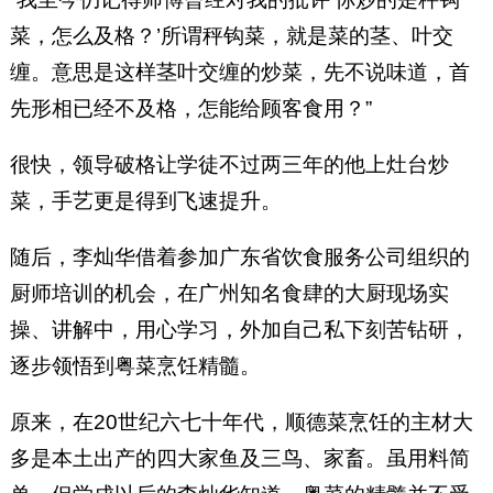
菜，怎么及格？’所谓秤钩菜，就是菜的茎、叶交
缠。意思是这样茎叶交缠的炒菜，先不说味道，首
先形相已经不及格，怎能给顾客食用？”
很快，领导破格让学徒不过两三年的他上灶台炒
菜，手艺更是得到飞速提升。
随后，李灿华借着参加广东省饮食服务公司组织的
厨师培训的机会，在广州知名食肆的大厨现场实
操、讲解中，用心学习，外加自己私下刻苦钻研，
逐步领悟到粤菜烹饪精髓。
原来，在20世纪六七十年代，顺德菜烹饪的主材大
多是本土出产的四大家鱼及三鸟、家畜。虽用料简