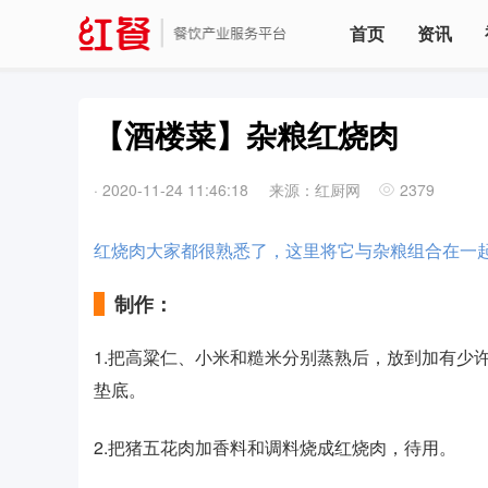
首页
资讯
【酒楼菜】杂粮红烧肉
·
2020-11-24 11:46:18
来源：红厨网
2379
红烧肉大家都很熟悉了，这里将它与杂粮组合在一
制作：
1.把高粱仁、小米和糙米分别蒸熟后，放到加有少
垫底。
2.把猪五花肉加香料和调料烧成红烧肉，待用。