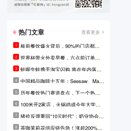
热门文章
查看更多
板前餐饮爆火背后，90%的门店都只
1
是徒有其表的刻意作秀？
世界杯带火外卖早餐，六点前订单大
2
涨超5成，巴西比赛成“早餐带货王”
蛙喔牛蛙携手淘宝闪购 将在年内落地3
3
0家品牌卫星店
中国精品咖啡十五年：Seesaw、Man
4
ner、M Stand为何结出了不同的果
历年餐饮热门赛道盘点，下一个热门
5
实？
品类是？
100米开2家店，火锅鸡成今年大学城
6
最火生意？
猪价反弹重回“10元时代”；奶业协会称
7
原奶价格现回暖迹象
茶咖茉莉花供应链告急！涨超200%，
8