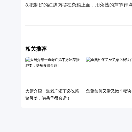
3.把制好的红烧肉摆在杂粮上面，用汆熟的芦笋作
相关推荐
大厨介绍一道老广添丁必吃菜
鱼羹如何又滑又嫩？秘诀
猪脚姜，哄岳母很合适！