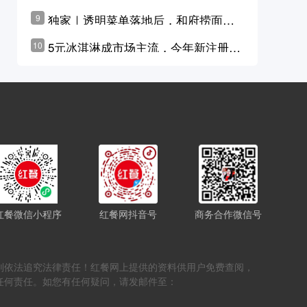
横州花价冲破50元一斤
独家｜透明菜单落地后，和府捞面李
9
学林公布未来10年计划
5元冰淇淋成市场主流，今年新注册相
10
关企业华东领跑，东北紧随其后
红餐微信小程序
红餐网抖音号
商务合作微信号
，否则依法追究法律责任！红餐网上提供的资料供用户免费查阅，
任何责任。如您有任何疑问，请发邮件至：