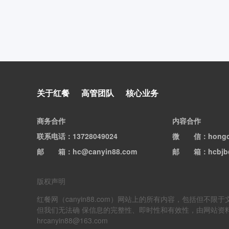
关于红餐
高管团队
核心业务
商务合作
内容合作
联系电话
：13728049024
微信
：hong
邮箱
：hc@canyin88.com
邮箱
：hcbjb
版权声明
红餐网（canyin88.com）网站上的所有内容，包括
但我们无法确 保信息的完整性、即时性和有效性，由网站资
hrcanyin88@163.com