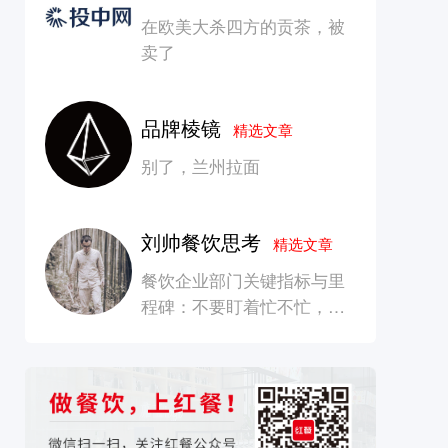
在欧美大杀四方的贡茶，被
卖了
品牌棱镜
精选文章
别了，兰州拉面
刘帅餐饮思考
精选文章
餐饮企业部门关键指标与里
程碑：不要盯着忙不忙，要
看是否在创造长期价值