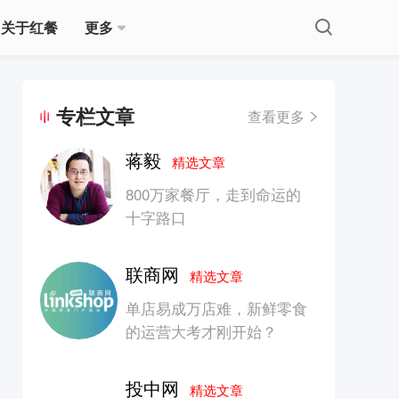
关于红餐
更多
专栏文章
查看更多
蒋毅
精选文章
800万家餐厅，走到命运的
十字路口
联商网
精选文章
单店易成万店难，新鲜零食
的运营大考才刚开始？
投中网
精选文章