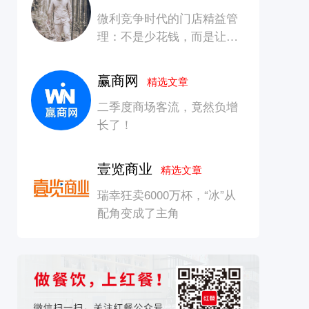
微利竞争时代的门店精益管
理：不是少花钱，而是让每
一块钱产生增长
赢商网
精选文章
二季度商场客流，竟然负增
长了！
壹览商业
精选文章
瑞幸狂卖6000万杯，“冰”从
配角变成了主角