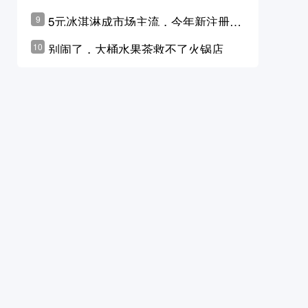
学林公布未来10年计划
5元冰淇淋成市场主流，今年新注册相
9
关企业华东领跑，东北紧随其后
别闹了，大桶水果茶救不了火锅店
10