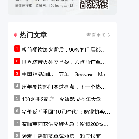
热门文章
查看更多
板前餐饮爆火背后，90%的门店都只
1
是徒有其表的刻意作秀？
世界杯带火外卖早餐，六点前订单大
2
涨超5成，巴西比赛成“早餐带货王”
中国精品咖啡十五年：Seesaw、Man
3
ner、M Stand为何结出了不同的果
历年餐饮热门赛道盘点，下一个热门
4
实？
品类是？
100米开2家店，火锅鸡成今年大学城
5
最火生意？
猪价反弹重回“10元时代”；奶业协会称
6
原奶价格现回暖迹象
茶咖茉莉花供应链告急！涨超200%，
7
横州花价冲破50元一斤
独家｜透明菜单落地后，和府捞面李
8