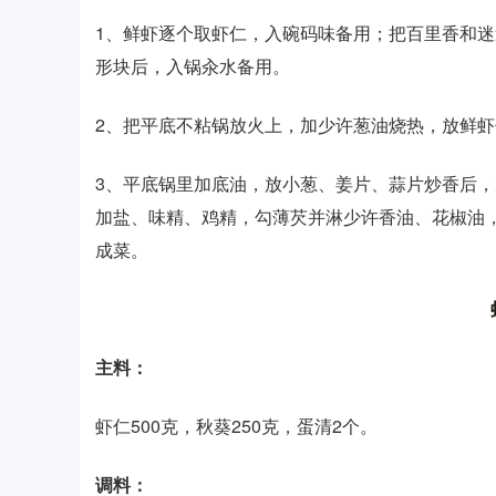
1、鲜虾逐个取虾仁，入碗码味备用；把百里香和
形块后，入锅汆水备用。
2、把平底不粘锅放火上，加少许葱油烧热，放鲜
3、平底锅里加底油，放小葱、姜片、蒜片炒香后
加盐、味精、鸡精，勾薄芡并淋少许香油、花椒油
成菜。
主料：
虾仁500克，秋葵250克，蛋清2个。
调料：