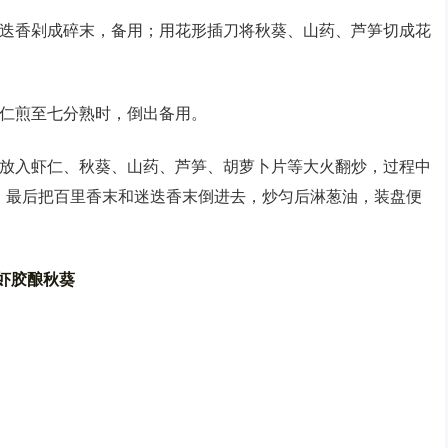
迷迭香剁成碎末，备用；用花形插刀将秋葵、山药、芦笋切成花
虾仁煎至七分熟时，倒出备用。
，放入虾仁、秋葵、山药、芦笋、胡萝卜片等大火翻炒，过程中
，最后把百里香末和迷迭香末倒进去，炒匀后淋葱油，装盘便
虾胶酿秋葵