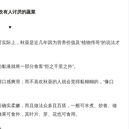
欢有人讨厌的蔬菜
▼
实际上，秋葵是近几年因为营养价值及“植物伟哥”的说法才
黏液就将一部分食客“拒之千里之外”。
得口感爽滑；而不喜欢秋葵的人就会觉得黏糊糊的，“像口
质确实柔嫩，而且做法众多且百搭，一般可水煮、炒食、做
嫩果可食外，其叶片、芽、花也可食用。