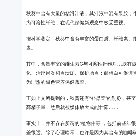
秋葵中含有大量的粘滑汁液，其汁液中混有果胶，
为可溶性纤维，在现代保健新观念中极受重视。
据科学测定，秋葵中含有丰富的蛋白质、纤维素、维
素。
其中，含量丰富的维生素C与可溶性纤维对肌肤有
化、治疗胃炎和胃溃疡、保护肠胃；黏蛋白可促进
为理想的绿色营养保健蔬菜。
正如上文所提到的，秋葵还有“补肾菜”的别称，甚
高精子量，然后就被媒体放大成能壮阳……
事实上，并不存在所谓的“植物伟哥”，包括前些年很
差很远。除了心理暗示，也许是因为其含有的咖啡