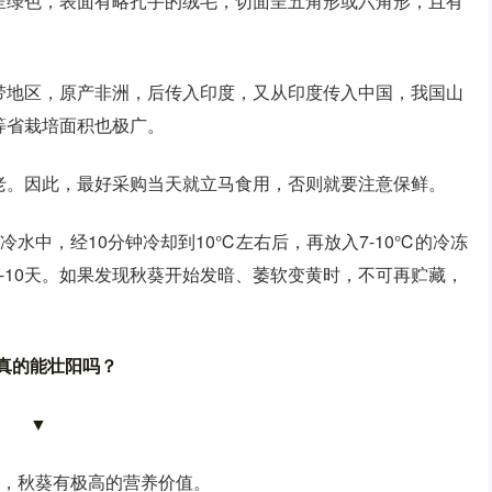
呈绿色，表面有略扎手的绒毛，切面呈五角形或六角形，且有
带地区，原产非洲，后传入印度，又从印度传入中国，我国山
等省栽培面积也极广。
老。因此，最好采购当天就立马食用，否则就要注意保鲜。
冷水中，经10分钟冷却到10℃左右后，再放入7-10℃的冷冻
-10天。如果发现秋葵开始发暗、萎软变黄时，不可再贮藏，
真的能壮阳吗？
▼
菜，秋葵有极高的营养价值。