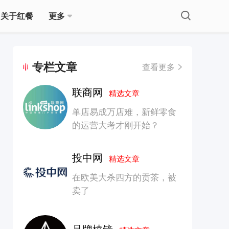
关于红餐
更多
专栏文章
查看更多
联商网
精选文章
单店易成万店难，新鲜零食
的运营大考才刚开始？
投中网
精选文章
在欧美大杀四方的贡茶，被
卖了
品牌棱镜