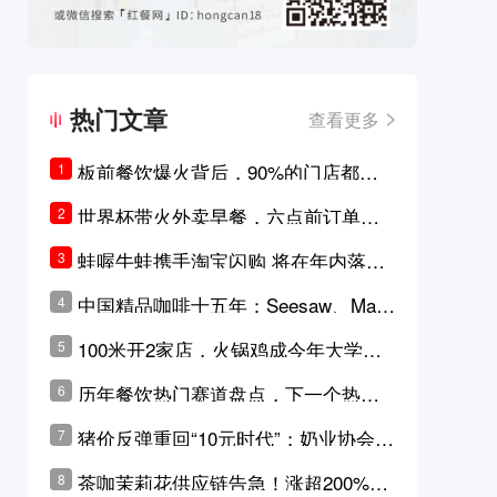
热门文章
查看更多
板前餐饮爆火背后，90%的门店都只
1
是徒有其表的刻意作秀？
世界杯带火外卖早餐，六点前订单大
2
涨超5成，巴西比赛成“早餐带货王”
蛙喔牛蛙携手淘宝闪购 将在年内落地3
3
0家品牌卫星店
中国精品咖啡十五年：Seesaw、Man
4
ner、M Stand为何结出了不同的果
100米开2家店，火锅鸡成今年大学城
5
实？
最火生意？
历年餐饮热门赛道盘点，下一个热门
6
品类是？
猪价反弹重回“10元时代”；奶业协会称
7
原奶价格现回暖迹象
茶咖茉莉花供应链告急！涨超200%，
8