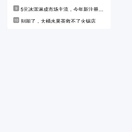
学林公布未来10年计划
5元冰淇淋成市场主流，今年新注册相
9
关企业华东领跑，东北紧随其后
别闹了，大桶水果茶救不了火锅店
10