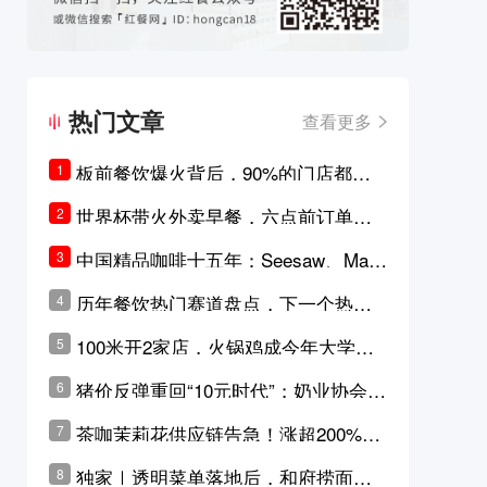
热门文章
查看更多
板前餐饮爆火背后，90%的门店都只
1
是徒有其表的刻意作秀？
世界杯带火外卖早餐，六点前订单大
2
涨超5成，巴西比赛成“早餐带货王”
中国精品咖啡十五年：Seesaw、Man
3
ner、M Stand为何结出了不同的果
历年餐饮热门赛道盘点，下一个热门
4
实？
品类是？
100米开2家店，火锅鸡成今年大学城
5
最火生意？
猪价反弹重回“10元时代”；奶业协会称
6
原奶价格现回暖迹象
茶咖茉莉花供应链告急！涨超200%，
7
横州花价冲破50元一斤
独家｜透明菜单落地后，和府捞面李
8