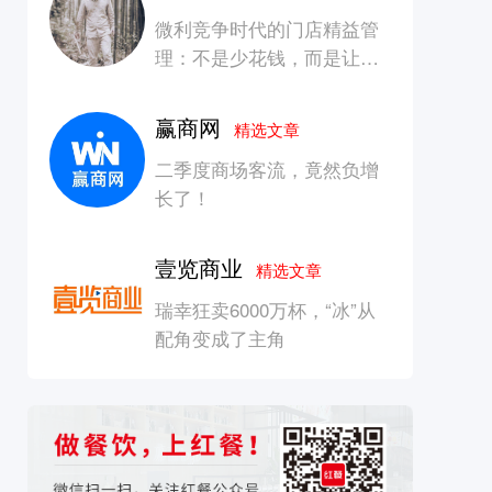
微利竞争时代的门店精益管
理：不是少花钱，而是让每
一块钱产生增长
赢商网
精选文章
二季度商场客流，竟然负增
长了！
壹览商业
精选文章
瑞幸狂卖6000万杯，“冰”从
配角变成了主角