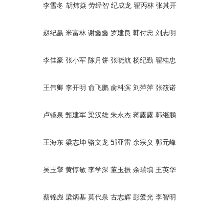
李雪冬
胡炜焱
劳经智
纪成龙
翟丙林
张其开
赵纪赢
米富林
谢鑫鑫
罗建良
韩付忠
刘志明
李佳豪
张小军
陈月饼
张晓航
杨纪勤
翟桂忠
王伟卿
李开明
俞飞鹏
俞科滨
刘萍萍
张筱诺
卢镜泉
甄建军
梁汉雄
朱永杰
蒋露露
韩继鹏
王海东
梁志坤
骆文龙
邹亚雷
余宗义
郭元峰
吴玉擎
黄惇敏
李学深
董玉振
余瑞填
王英华
蔡锦彪
梁炳基
莫代泉
古志辉
彭爱光
李智明