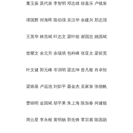
董玉振
莫代泉
李智明
邓志雄
徐嘉乐
卢镜泉
谭国辉
何海晖
陈伯强
吴汉华
余建兴
郑志强
王英华
林浩斌
叶志文
梁叶桉
谢国忠
姚国斌
曾耀文
余元升
余瑞填
包科峰
张亚太
梁前宽
叶文健
郭元峰
岑润明
梁志坤
曾凡敬
肖卓恒
梁炳基
卢远池
刘炽平
聂金杰
吴家泉
张德帆
曹锦明
金国斌
胡平果
朱上海
陈加春
何健能
周云星
李永根
黄明杨
郭先锋
覃宗展
陈国勋