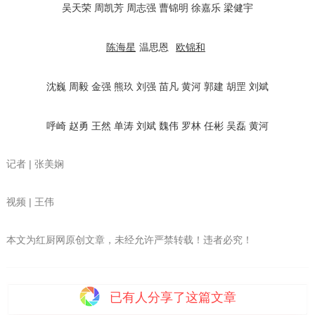
吴天荣
周凯芳
周志强
曹锦明
徐嘉乐
梁健宇
陈海星
温思恩
欧锦和
沈巍
周毅
金强
熊玖
刘强
苗凡
黄河
郭建
胡罡
刘斌
呼崎
赵勇
王然
单涛
刘斌
魏伟
罗林
任彬
吴磊
黄河
记者 | 张美娴
视频 | 王伟
本文为红厨网原创文章，未经允许严禁转载！违者必究！
已有
人分享了这篇文章