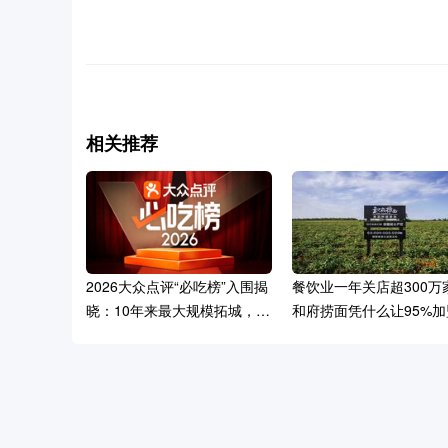
相关推荐
2026大众点评“必吃榜”入围揭
餐饮业一年关店超300万
晓：10年来最大规模拓城，境
和府捞面凭什么让95%加
内新增百个美食之城
活下来？