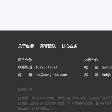
关于红餐
高管团队
核心业务
商务合作
内容合作
联系电话
：13728049024
微信
：hong
邮箱
：hc@canyin88.com
邮箱
：hcbjb
版权声明
红餐网（canyin88.com）网站上的所有内容，包括
但我们无法确 保信息的完整性、即时性和有效性，由网站资
hrcanyin88@163.com