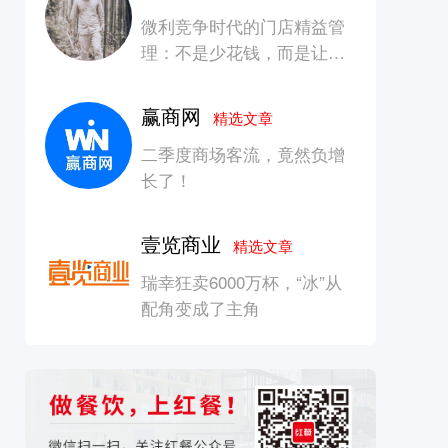
微利竞争时代的门店精益管
理：不是少花钱，而是让每
一块钱产生增长
赢商网
精选文章
二季度商场客流，竟然负增
长了！
壹览商业
精选文章
瑞幸狂卖6000万杯，“冰”从
配角变成了主角