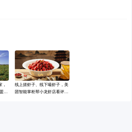
家，
线上搓虾子、线下嘬虾子，美
盟商
团智能掌柜帮小龙虾店看评
价、盯排队、做分析