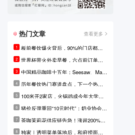
热门文章
查看更多
板前餐饮爆火背后，90%的门店都只
1
是徒有其表的刻意作秀？
世界杯带火外卖早餐，六点前订单大
2
涨超5成，巴西比赛成“早餐带货王”
中国精品咖啡十五年：Seesaw、Man
3
ner、M Stand为何结出了不同的果
历年餐饮热门赛道盘点，下一个热门
4
实？
品类是？
100米开2家店，火锅鸡成今年大学城
5
最火生意？
猪价反弹重回“10元时代”；奶业协会称
6
原奶价格现回暖迹象
茶咖茉莉花供应链告急！涨超200%，
7
横州花价冲破50元一斤
独家｜透明菜单落地后，和府捞面李
8