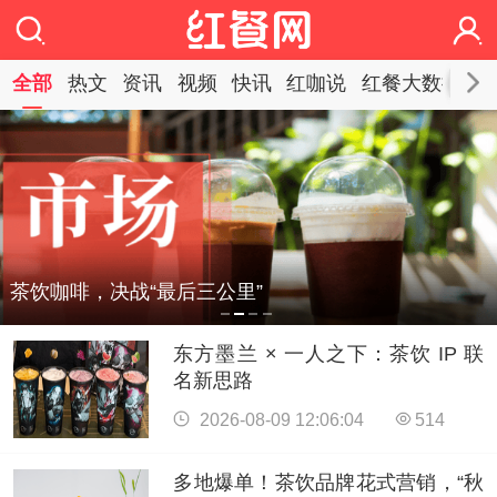
全部
热文
资讯
视频
快讯
红咖说
红餐大数据
知
茶饮咖啡，决战“最后三公里”
东方墨兰 × 一人之下：茶饮 IP 联
名新思路
2026-08-09 12:06:04
514
多地爆单！茶饮品牌花式营销，“秋