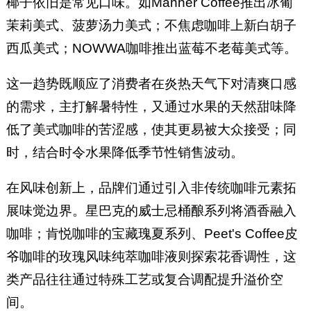
椰子依旧是常见口味。如Manner Coffee推出冰葡
茉莉美式、菠萝汤力美式；不焦虑咖啡上新白胡子
西瓜美式；NOWWA咖啡推出蓝莓不老莓美式等。
这一趋势既顺应了消费者在炎热天气下对清爽口感
的需求，主打解暑特性，又通过水果的天然甜味降
低了美式咖啡的苦涩感，使其更易被大众接受；同
时，结合时令水果降低季节性销售波动。
在风味创新上，品牌们通过引入非传统咖啡元素拓
展味觉边界。星巴克的威士忌桶酿系列将酒香融入
咖啡；肯悦咖啡的宝藏瑰夏系列、Peet's Coffee皮
爷咖啡的玫瑰风味纯萃咖啡液则探索花香调性，这
类产品往往通过特殊工艺或复合调配提升溢价空
间。