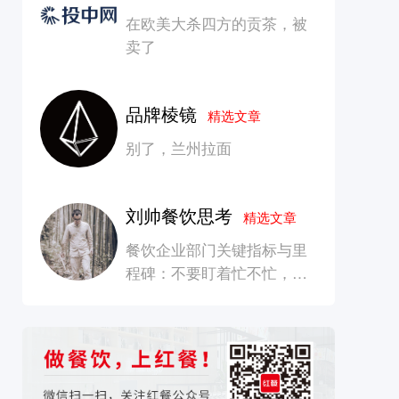
在欧美大杀四方的贡茶，被
卖了
品牌棱镜
精选文章
别了，兰州拉面
刘帅餐饮思考
精选文章
餐饮企业部门关键指标与里
程碑：不要盯着忙不忙，要
看是否在创造长期价值