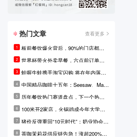
热门文章
查看更多
板前餐饮爆火背后，90%的门店都只
1
是徒有其表的刻意作秀？
世界杯带火外卖早餐，六点前订单大
2
涨超5成，巴西比赛成“早餐带货王”
蛙喔牛蛙携手淘宝闪购 将在年内落地3
3
0家品牌卫星店
中国精品咖啡十五年：Seesaw、Man
4
ner、M Stand为何结出了不同的果
历年餐饮热门赛道盘点，下一个热门
5
实？
品类是？
100米开2家店，火锅鸡成今年大学城
6
最火生意？
猪价反弹重回“10元时代”；奶业协会称
7
原奶价格现回暖迹象
茶咖茉莉花供应链告急！涨超200%，
8