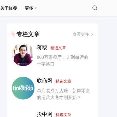
关于红餐
更多
专栏文章
查看更多
蒋毅
精选文章
800万家餐厅，走到命运的
十字路口
联商网
精选文章
单店易成万店难，新鲜零食
的运营大考才刚开始？
投中网
精选文章