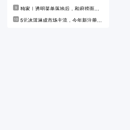
横州花价冲破50元一斤
独家｜透明菜单落地后，和府捞面李
9
学林公布未来10年计划
5元冰淇淋成市场主流，今年新注册相
10
关企业华东领跑，东北紧随其后