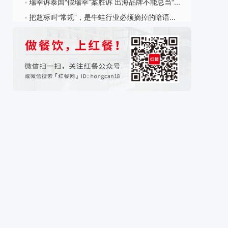
瑞幸诉泰国“假瑞幸”案胜诉 出海品牌不能总当“迟到的原告”
?
把超标叫“常规”，是牛蛙行业必须摘掉的暗语毒瘤
?