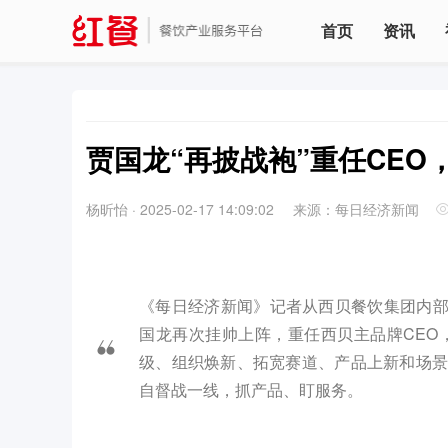
首页
资讯
贾国龙“再披战袍”重任CE
杨昕怡
·
2025-02-17 14:09:02
来源： 每日经济新闻
《每日经济新闻》记者从西贝餐饮集团内部独
国龙再次挂帅上阵，重任西贝主品牌CEO
级、组织焕新、拓宽赛道、产品上新和场
自督战一线，抓产品、盯服务。