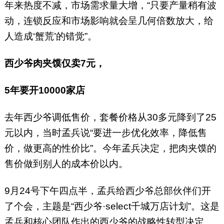
年来热度不减，市场需求量大增，“只要产量稍有波
动，连锁反应和市场影响就会呈几何倍数放大，给
人造成‘蟹荒’的错觉”。
西少爷肉夹馍仅卖7元，
5年要开10000家店
去年西少爷调低售价，套餐价格从30多元降到了25
元以内，当时孟兵说“要进一步优化效率，降低售
价，做更高的性价比”。今年孟兵决定，把肉夹馍的
售价做到别人的成本价以内。
9月24号下午四点半，孟兵给西少爷总部伙伴们开
了个会，主题是“西少爷·select千城万店计划”。这是
孟兵和核心团队作出的西少爷的战略性转型决定。