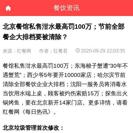
餐饮资讯
北京餐馆私售泔水最高罚100万；节前全部
餐企大排档要被清除？
来源：红餐网
作者：红餐君
2020-09-29 22:03:35
餐馆私售泔水最高罚100万；东海梭子蟹遭“30年不
遇蟹荒”；西少爷5年要开10000家店；哈尔滨节前
清除全部餐饮企业大排档；沈阳一服务员将消毒水
当饮用水端上桌，顾客被灼伤索赔15万；探鱼出火
锅烤鱼，要在北京新开14家门店。更多详情，请看
红餐网《每日热讯》。
北京垃圾管理首次修改：