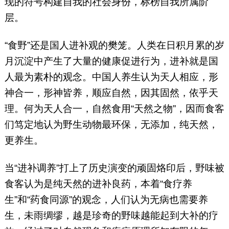
现的符号构建自我的社会身份，标榜自我所属阶
层。
“食野”还是国人进补观的樊笼。人类在日积月累的岁
月沉淀中产生了大量的健康促进行为，进补就是国
人最为素朴的观念。中国人养生认为天人相应，形
神合一，形神皆养，顺应自然，因其固然，依乎天
理。何为天人合一，自然食用“天然之物”，因而食客
们笃定地认为野生动物最环保，无添加，纯天然，
更养生。
当“进补调养”打上了历史演变的顽固烙印后，野味被
食客认为是纯天然的进补良药，本着“食疗养
生”和“药食同源”的观念，人们认为无病也需要养
生，未雨绸缪，越是珍奇的野味越能起到大补的疗