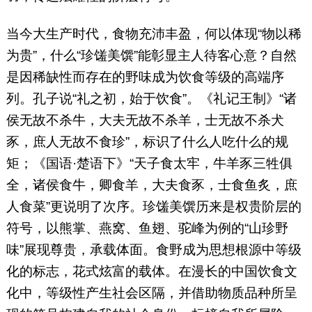
当今大生产时代，食物充沛丰盈，何以体现“物以稀
为贵”，什么“珍馐美馔”能彰显主人待客心意？自然
是因稀缺性而存在的野味成为饮食等级的高端序
列。孔子说“礼之初，始于饮食”。《礼记王制》“诸
侯无故不杀牛，大夫无故不杀羊，士无故不杀犬
豕，庶人无故不食珍”，标识了什么人吃什么的规
矩；《国语·楚语下》“天子食太牢，牛羊豕三牲俱
全，诸侯食牛，卿食羊，大夫食豕，士食鱼炙，庶
人食菜”更说明了次序。珍馐美馔历来是权贵阶层的
符号，以熊掌、燕窝、鱼翅、驼峰为例的“山珍野
味”展现尊贵，承载体面。食野成为思想根源中等级
化的标志，花式炫富的载体。在漫长的中国饮食文
化中，等级性产生社会区隔，并借助物质品种所呈