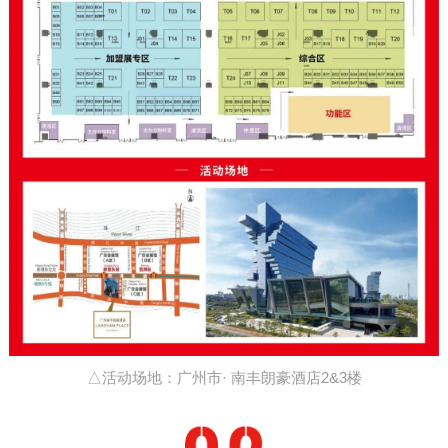
△活动场地：广州市· 南丰朗豪酒店2&3楼