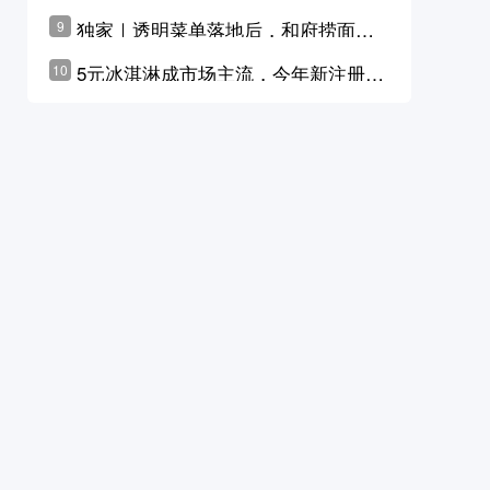
横州花价冲破50元一斤
独家｜透明菜单落地后，和府捞面李
9
学林公布未来10年计划
5元冰淇淋成市场主流，今年新注册相
10
关企业华东领跑，东北紧随其后