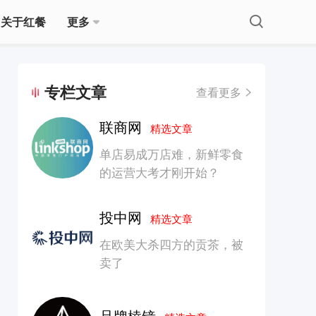
关于红餐
更多
专栏文章
查看更多
联商网
精选文章
单店易成万店难，新鲜零食
的运营大考才刚开始？
投中网
精选文章
在欧美大杀四方的贡茶，被
卖了
品牌棱镜