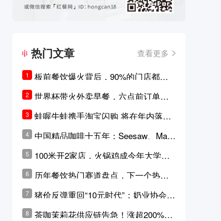
热门文章
查看更多
板前餐饮爆火背后，90%的门店都只
1
是徒有其表的刻意作秀？
世界杯带火外卖早餐，六点前订单大
2
涨超5成，巴西比赛成“早餐带货王”
蛙喔牛蛙携手淘宝闪购 将在年内落地3
3
0家品牌卫星店
中国精品咖啡十五年：Seesaw、Man
4
ner、M Stand为何结出了不同的果
100米开2家店，火锅鸡成今年大学城
5
实？
最火生意？
历年餐饮热门赛道盘点，下一个热门
6
品类是？
猪价反弹重回“10元时代”；奶业协会称
7
原奶价格现回暖迹象
茶咖茉莉花供应链告急！涨超200%，
8