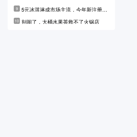
学林公布未来10年计划
5元冰淇淋成市场主流，今年新注册相
9
关企业华东领跑，东北紧随其后
别闹了，大桶水果茶救不了火锅店
10