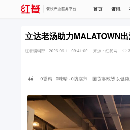
首页
资讯
立达老汤助力MALATOWN
红餐编辑部
·
2026-06-11 09:41:09
来源：红餐网
0香精 · 0味精 · 0防腐剂，国货麻辣烫