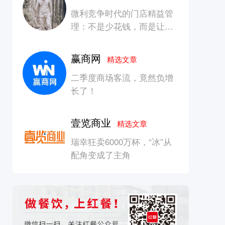
微利竞争时代的门店精益管
理：不是少花钱，而是让每
一块钱产生增长
赢商网
精选文章
二季度商场客流，竟然负增
长了！
壹览商业
精选文章
瑞幸狂卖6000万杯，“冰”从
配角变成了主角