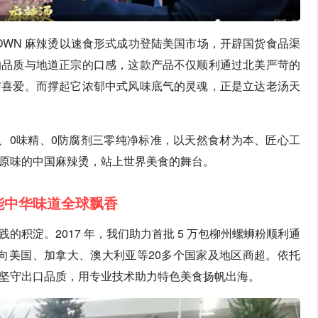
TOWN 麻辣烫以速食形式成功登陆美国市场，开辟国货食品渠
的品质与地道正宗的口感，这款产品不仅顺利通过北美严苛的
与喜爱。而撑起它浓郁中式风味底气的灵魂，正是立达老汤天
、0味精、0防腐剂三零纯净标准，以天然食材为本、匠心工
原味的中国麻辣烫，站上世界美食的舞台。
能中华味道全球飘香
积淀。2017 年，我们助力首批 5 万包柳州螺蛳粉顺利通
走向美国、加拿大、澳大利亚等20多个国家及地区商超。依托
坚守出口品质，用专业技术助力特色美食扬帆出海。