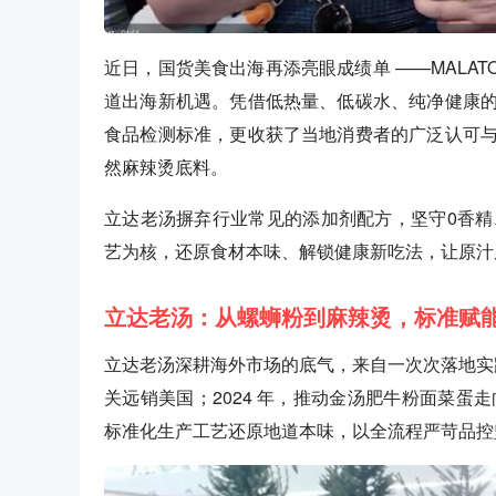
近日，国货美食出海再添亮眼成绩单 ——MALA
道出海新机遇。凭借低热量、低碳水、纯净健康
食品检测标准，更收获了当地消费者的广泛认可
然麻辣烫底料。
立达老汤摒弃行业常见的添加剂配方，坚守0香精
艺为核，还原食材本味、解锁健康新吃法，让原汁
立达老汤：从螺蛳粉到麻辣烫，标准赋
立达老汤深耕海外市场的底气，来自一次次落地实践的
关远销美国；2024 年，推动金汤肥牛粉面菜蛋
标准化生产工艺还原地道本味，以全流程严苛品控