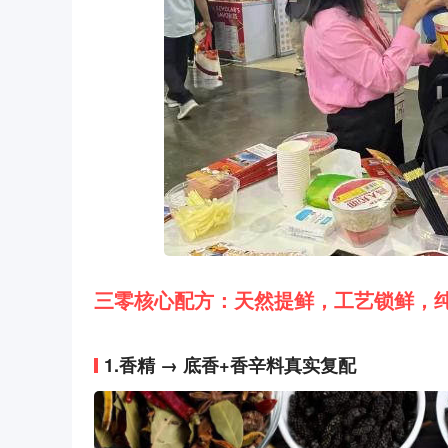
三零核心配方：天然提鲜，工艺锁鲜，
1.香精 → 底香+香辛料真实复配