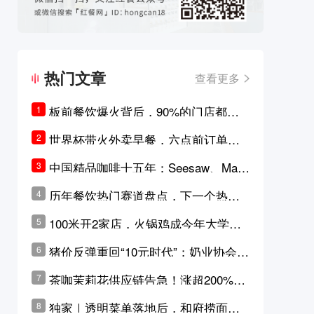
热门文章
查看更多
板前餐饮爆火背后，90%的门店都只
1
是徒有其表的刻意作秀？
世界杯带火外卖早餐，六点前订单大
2
涨超5成，巴西比赛成“早餐带货王”
中国精品咖啡十五年：Seesaw、Man
3
ner、M Stand为何结出了不同的果
历年餐饮热门赛道盘点，下一个热门
4
实？
品类是？
100米开2家店，火锅鸡成今年大学城
5
最火生意？
猪价反弹重回“10元时代”；奶业协会称
6
原奶价格现回暖迹象
茶咖茉莉花供应链告急！涨超200%，
7
横州花价冲破50元一斤
独家｜透明菜单落地后，和府捞面李
8