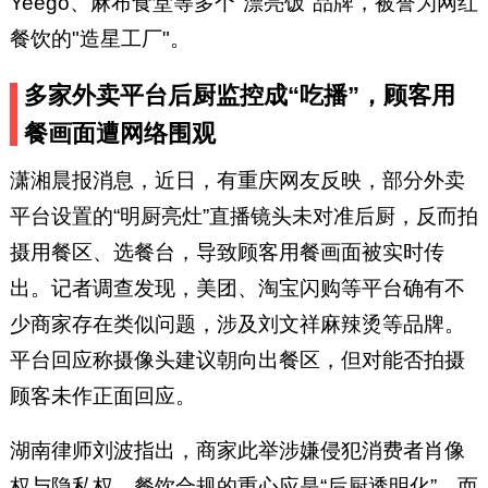
Yeego、麻布食堂等多个"漂亮饭"品牌，被誉为网红
餐饮的"造星工厂"。
多家外卖平台后厨监控成“吃播”，顾客用
餐画面遭网络围观
潇湘晨报消息，近日，有重庆网友反映，部分外卖
平台设置的“明厨亮灶”直播镜头未对准后厨，反而拍
摄用餐区、选餐台，导致顾客用餐画面被实时传
出。记者调查发现，美团、淘宝闪购等平台确有不
少商家存在类似问题，涉及刘文祥麻辣烫等品牌。
平台回应称摄像头建议朝向出餐区，但对能否拍摄
顾客未作正面回应。
湖南律师刘波指出，商家此举涉嫌侵犯消费者肖像
权与隐私权，餐饮合规的重心应是“后厨透明化”，而