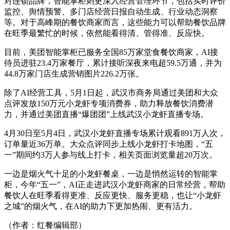
对连锁品牌，智能掌柜则更深入经营管理环节，包括实时评价
监控、舆情预警、多门店经营日报自动生成、行业动态洞察
等。对于高峰期的餐饮商家而言，这些能力可以帮助餐饮品牌
在旺季最繁忙的时候，依然能看得清、管得准、反应快。
目前，美团智能掌柜已服务全国85万家堂食餐饮商家，AI接
待员进驻23.4万家餐厅，累计接听深夜来电超59.5万通，并为
44.8万家门店生成营销图片226.2万张。
除了AI经营工具，5月1日起，武汉市商务局通过美团和大众
点评发放150万元小龙虾专项消费券，助力释放餐饮消费潜
力，并通过美团直播“爆团团”上线武汉小龙虾直播专场。
4月30日至5月4日，武汉小龙虾直播专场累计观看891万人次，
订单量近36万单。大众点评同步上线小龙虾打卡地图，“五
一”期间约3万人参与线上打卡，相关页面浏览量超20万次。
一边是烟火气十足的小龙虾餐桌，一边是悄然运转的智能掌
柜，今年“五一”，AI正走进武汉小龙虾商家的日常经营，帮助
餐饮人在旺季看得更准、反应更快、服务更稳，也让“小龙虾
之城”的烟火气，在AI的助力下更加热闹、更有活力。
（作者：红餐编辑部）