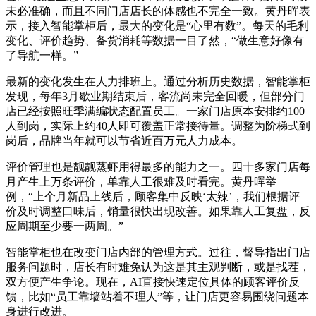
未必准确，而且不同门店店长的体感也不完全一致。黄丹晖表
示，接入智能掌柜后，最大的变化是“心里有数”。每天的毛利
变化、评价趋势、备货消耗等数据一目了然，“做生意好像有
了导航一样。”
最新的变化发生在人力排班上。通过分析历史数据，智能掌柜
发现，每年3月歇业期结束后，客流尚未完全回暖，但部分门
店已经按照旺季满编状态配置员工。一家门店原本安排约100
人到岗，实际上约40人即可覆盖正常接待量。调整为阶梯式到
岗后，品牌当年就可以节省近百万元人力成本。
评价管理也是靓靓蒸虾用得最多的能力之一。四十多家门店每
月产生上万条评价，单靠人工很难及时看完。黄丹晖举
例，“上个月新品上线后，顾客集中反映‘太辣’，我们根据评
价及时调整口味后，销量很快出现改善。如果靠人工复盘，反
应周期至少要一两周。”
智能掌柜也在改变门店内部的管理方式。过往，督导指出门店
服务问题时，店长有时难免认为这是其主观判断，或是找茬，
双方便产生争论。现在，AI直接快速定位具体的顾客评价反
馈，比如“员工靠墙站着不理人”等，让门店更容易围绕问题本
身进行改进。