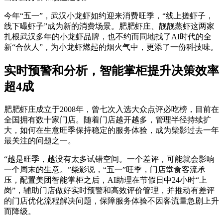
今年“五一”，武汉小龙虾如约迎来消费旺季，“线上搓虾子，
线下嘬虾子”成为新的消费场景。肥肥虾庄、靓靓蒸虾这两家
扎根武汉多年的小龙虾品牌，也不约而同地找了AI时代的全
新“合伙人”，为小龙虾燃起的烟火气中，更添了一份科技味。
实时预警和分析，智能掌柜提升决策效率
超4成
肥肥虾庄成立于2008年，曾七次入选大众点评必吃榜，目前在
全国拥有数十家门店。随着门店越开越多，管理半径持续扩
大，如何在生意旺季保持稳定的服务体验，成为柴影过去一年
最关注的问题之一。
“越是旺季，越没有太多试错空间。一个差评，可能就会影响
一个周末的生意。”柴影说，“五一”旺季，门店堂食客流承
压，配置美团智能掌柜之后，AI助理在节假日中24小时“上
岗”，辅助门店做好实时预警和高效评价管理，并推动有差评
的门店优化流程解决问题，保障服务体验不因客流量急剧上升
而降级。