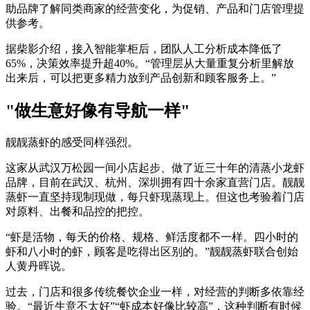
助品牌了解同类商家的经营变化，为促销、产品和门店管理提
供参考。
据柴影介绍，接入智能掌柜后，团队人工分析成本降低了
65%，决策效率提升超40%。“管理层从大量重复分析里解放
出来后，可以把更多精力放到产品创新和顾客服务上。”
"做生意好像有导航一样"
靓靓蒸虾的感受同样强烈。
这家从武汉万松园一间小店起步、做了近三十年的清蒸小龙虾
品牌，目前在武汉、杭州、深圳拥有四十余家直营门店。靓靓
蒸虾一直坚持现制现做，每只虾现蒸现上。但这也考验着门店
对原料、出餐和品控的把控。
“虾是活物，每天的价格、规格、鲜活度都不一样。四小时的
虾和八小时的虾，顾客是吃得出区别的。”靓靓蒸虾联合创始
人黄丹晖说。
过去，门店和很多传统餐饮企业一样，对经营的判断多依靠经
验。“最近生意不太好”“虾成本好像比较高”，这种判断有时候