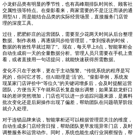
小龙虾品类有明显的季节性，也有高峰期排队时间长、顾客社
交属性强等特点。在柴影看来，商家需要的不是泛泛而谈的通
用型AI，而是能结合品类的实际经营场景，直接服务门店管
理的深度工具。
过往，肥肥虾庄的运营团队，需要至少花两天时间从后台整理
数据、制作表格，再逐级同步给管理层，“拿到报表的时候，
数据的有效性早就过期了”。现在，每天早上8点，智能掌柜会
自动生成前一天的全量数据分析。管理人员只需要在手机上查
看，或者直接用一句话提问，就能快速获得所需数据。
变化不只在于效率，更在于主动预警。“传统系统的程序是写
死的，你问它才答。但AI助理是‘活’的。”柴影举例，系统发
现某家门店评价中“等位久”的关键词增多后，会及时提醒运营
团队，方便当天下午就和店长复盘做出调整；如果某款龙虾口
味的差评突然增加，门店也可以进一步追踪问题来源，是酱料
批次变化还是后厨操作出现了偏差，帮助团队在问题萌芽阶段
就介入处理。
对于连锁品牌来说，智能掌柜还可以根据管理层关注的维度，
自动生成多门店经营日报，帮助团队更早发现异常门店，及时
调整服务和运营动作。同时，系统也能生成行业洞察报告，帮