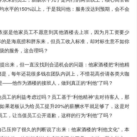
均水平的150%以上，于是我问他：服务没达到预期，会不会
依据是他家员工不愿意到其他酒楼去上班，因为月工资要少
对标的是海底捞和胖东来，但员工收入标准，却对标生意不如你
级的服务，这合理吗？
提出来，但一直没找到合适机会的问题：他家酒楼把“利他精
都是，每年还花很多钱在团队内训上，不惜花高价请各类大咖
是——他作为酒楼的接班人，做到真正的“利他”了吗？
员工的利益考虑过吗？员工基于“利他精神”去对待客人，那
？如果老板认为给员工提升20%的薪酬水平就足够了，这是对
员工，让当值员工公开道歉，这样的行为“利他”了吗？
己压抑了很久的判断说了出来：他家酒楼的“利他文化”，本