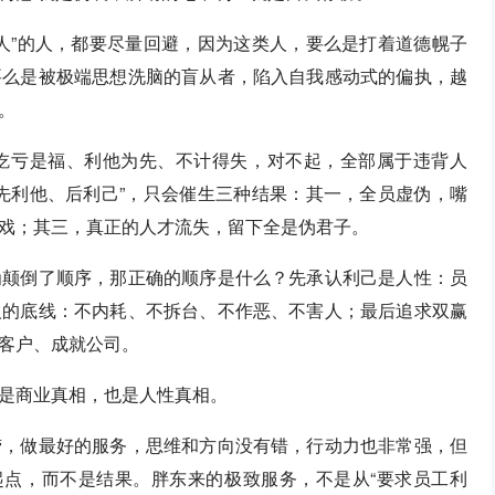
人”的人，都要尽量回避，因为这类人，要么是打着道德幌子
要么是被极端思想洗脑的盲从者，陷入自我感动式的偏执，越
。
吃亏是福、利他为先、不计得失，对不起，全部属于违背人
先利他、后利己”，只会催生三种结果：其一，全员虚伪，嘴
戏；其三，真正的人才流失，留下全是伪君子。
为颠倒了顺序，那正确的顺序是什么？先承认利己是人性：员
人的底线：不内耗、不拆台、不作恶、不害人；最后追求双赢
客户、成就公司。
是商业真相，也是人性真相。
捞，做最好的服务，思维和方向没有错，行动力也非常强，但
起点，而不是结果。胖东来的极致服务，不是从“要求员工利