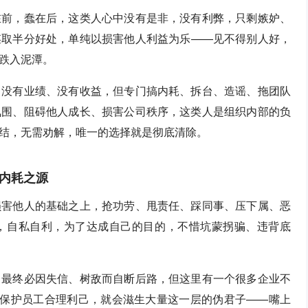
在前，蠢在后，这类人心中没有是非，没有利弊，只剩嫉妒、
谋取半分好处，单纯以损害他人利益为乐——见不得别人好，
跌入泥潭。
、没有业绩、没有收益，但专门搞内耗、拆台、造谣、拖团队
氛围、阻碍他人成长、损害公司秩序，这类人是组织内部的负
结，无需劝解，唯一的选择就是彻底清除。
内耗之源
损害他人的基础之上，抢功劳、甩责任、踩同事、压下属、恶
，自私自利，为了达成自己的目的，不惜坑蒙拐骗、违背底
，最终必因失信、树敌而自断后路，但这里有一个很多企业不
不保护员工合理利己，就会滋生大量这一层的伪君子——嘴上