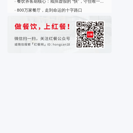
餐饮养客期核心：戒掉虚假的 “快”，守住唯一的 “专”
?
800万家餐厅，走到命运的十字路口
?