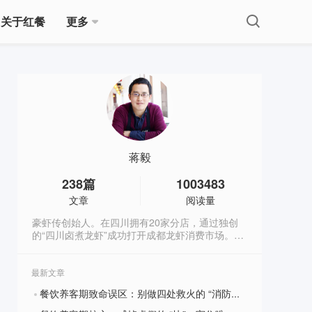
关于红餐
更多
蒋毅
238
篇
1003483
文章
阅读量
豪虾传创始人。在四川拥有20家分店，通过独创
的“四川卤煮龙虾”成功打开成都龙虾消费市场。从
2009年开始，在网络上连载创业日志，内容接地
气，已接近400万字，被誉为餐饮行业最有价值的
创业实战宝典。（微信：hxz9861，公众号：
最新文章
luzhulongxia）
餐饮养客期致命误区：别做四处救火的 “消防员”，只盯复购这一件事
?