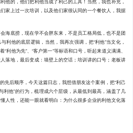
到利他的，他们把利他当成了利己的工具！当然，我也补充，
他们家上过一次培训，以及他们家很认同的一个餐饮人，我据
不会海底捞，现在学不会胖东来，不是员工格局低，也不是团
与利他的底层逻辑，当然，我再次强调，把“利他”当文化，
“利他为先”、“客户第一”等标语和口号，听起来道义满满、
没人落地，最后变成：墙壁上的空话；培训讲的口号；老板讲
的先后顺序，今天这篇日志，我想借朋友这个案例，把“利己
己与利他”的行为，梳理成六个层级，从最低到最高，涵盖了几
看懂人性，还能一眼就看明白：为什么很多企业的利他文化落