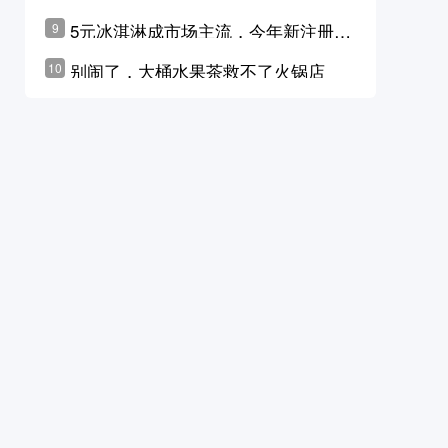
学林公布未来10年计划
5元冰淇淋成市场主流，今年新注册相
9
关企业华东领跑，东北紧随其后
别闹了，大桶水果茶救不了火锅店
10