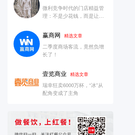
微利竞争时代的门店精益管
理：不是少花钱，而是让每
一块钱产生增长
赢商网
精选文章
二季度商场客流，竟然负增
长了！
壹览商业
精选文章
瑞幸狂卖6000万杯，“冰”从
配角变成了主角