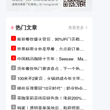
热门文章
查看更多
板前餐饮爆火背后，90%的门店都只
1
是徒有其表的刻意作秀？
世界杯带火外卖早餐，六点前订单大
2
涨超5成，巴西比赛成“早餐带货王”
中国精品咖啡十五年：Seesaw、Man
3
ner、M Stand为何结出了不同的果
历年餐饮热门赛道盘点，下一个热门
4
实？
品类是？
100米开2家店，火锅鸡成今年大学城
5
最火生意？
猪价反弹重回“10元时代”；奶业协会称
6
原奶价格现回暖迹象
茶咖茉莉花供应链告急！涨超200%，
7
横州花价冲破50元一斤
独家｜透明菜单落地后，和府捞面李
8