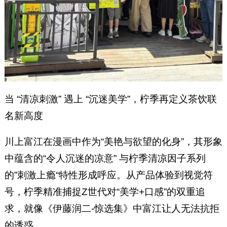
当 “清凉刺激” 遇上 “沉迷美学”，柠季再定义茶饮联
名新高度
川上富江在漫画中作为“美艳与欲望的化身”，其形象
中蕴含的“令人沉迷的凉意” 与柠季清凉因子系列
的”刺激上瘾“特性形成呼应。从产品体验到视觉符
号，柠季精准捕捉Z世代对“美学+口感”的双重追
求，就像《伊藤润二-惊选集》中富江让人无法抗拒
的诱惑。