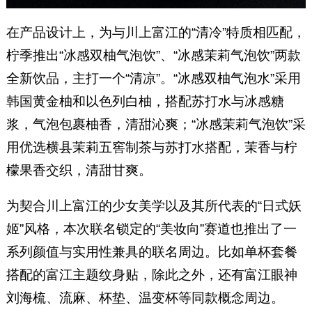
在产品设计上，为与川上富江的“清冷”特质相匹配，
柠季推出“冰感双柚气泡饮”、“冰感茉莉气泡饮”两款
全新饮品，主打一个“清凉”。“冰感双柚气泡水”采用
韩国黄金柚和以色列白柚，搭配苏打水与冰感糖
浆，气泡包裹柚香，清甜沁爽；“冰感茉莉气泡饮”采
用优选横县茉莉五窖制茶与苏打水搭配，茉香与柠
檬果香交织，清甜甘爽。
为契合川上富江的少女美学以及其所代表的“日式妖
姬”风格，本次联名锁定的“美妆向”赛道也推出了一
系列颜值与实用性兼具的联名周边。比如单杯套餐
搭配的富江主题纹身贴，除此之外，还有富江眼神
刘海梳、流麻、杯垫、温变杯等同款概念周边。