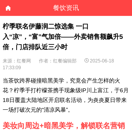
餐饮资讯
柠季联名伊藤润二惊选集 一口
入“凉”，“富”气加倍——外卖销售额飙升5
倍，门店排队近三小时
来源：红餐网
作者：红餐编辑部
2025-06-18
17:33:09
当茶饮跨界碰撞暗黑美学，究竟会产生怎样的火
花？柠季手打柠檬茶携手现象级IP川上富江，于6月
18日覆盖大陆地区开启联名活动，为炎炎夏日带来
一场打破次元的“清凉风暴”。
美妆向周边+暗黑美学，解锁联名营销