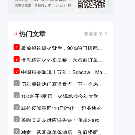
热门文章
查看更多
板前餐饮爆火背后，90%的门店都只
1
是徒有其表的刻意作秀？
世界杯带火外卖早餐，六点前订单大
2
涨超5成，巴西比赛成“早餐带货王”
中国精品咖啡十五年：Seesaw、Man
3
ner、M Stand为何结出了不同的果
历年餐饮热门赛道盘点，下一个热门
4
实？
品类是？
100米开2家店，火锅鸡成今年大学城
5
最火生意？
猪价反弹重回“10元时代”；奶业协会称
6
原奶价格现回暖迹象
茶咖茉莉花供应链告急！涨超200%，
7
横州花价冲破50元一斤
独家｜透明菜单落地后，和府捞面李
8