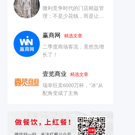
微利竞争时代的门店精益管
理：不是少花钱，而是让每
一块钱产生增长
赢商网
精选文章
二季度商场客流，竟然负增
长了！
壹览商业
精选文章
瑞幸狂卖6000万杯，“冰”从
配角变成了主角