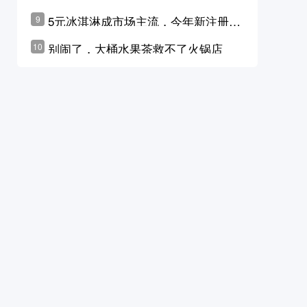
学林公布未来10年计划
5元冰淇淋成市场主流，今年新注册相
9
关企业华东领跑，东北紧随其后
别闹了，大桶水果茶救不了火锅店
10