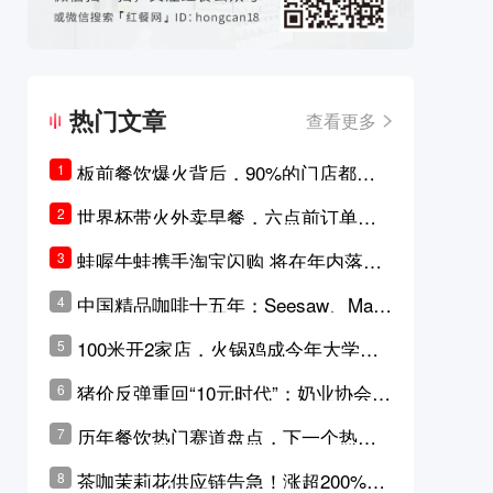
热门文章
查看更多
板前餐饮爆火背后，90%的门店都只
1
是徒有其表的刻意作秀？
世界杯带火外卖早餐，六点前订单大
2
涨超5成，巴西比赛成“早餐带货王”
蛙喔牛蛙携手淘宝闪购 将在年内落地3
3
0家品牌卫星店
中国精品咖啡十五年：Seesaw、Man
4
ner、M Stand为何结出了不同的果
100米开2家店，火锅鸡成今年大学城
5
实？
最火生意？
猪价反弹重回“10元时代”；奶业协会称
6
原奶价格现回暖迹象
历年餐饮热门赛道盘点，下一个热门
7
品类是？
茶咖茉莉花供应链告急！涨超200%，
8