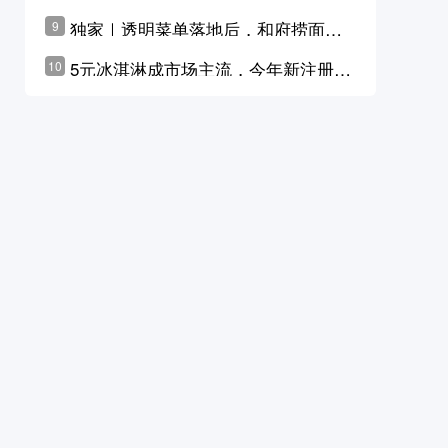
横州花价冲破50元一斤
独家｜透明菜单落地后，和府捞面李
9
学林公布未来10年计划
5元冰淇淋成市场主流，今年新注册相
10
关企业华东领跑，东北紧随其后