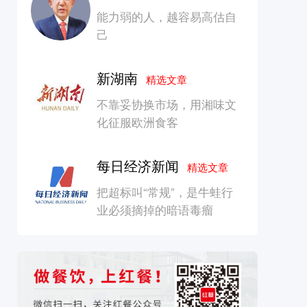
能力弱的人，越容易高估自
己
新湖南
精选文章
不靠妥协换市场，用湘味文
化征服欧洲食客
每日经济新闻
精选文章
把超标叫“常规”，是牛蛙行
业必须摘掉的暗语毒瘤