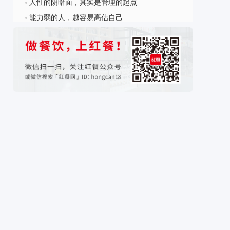
人性的阴暗面，其实是管理的起点
?
步奖，6 次荣获企业现代化管理创新成果奖。1992
年享受国务院特殊津贴。
能力弱的人，越容易高估自己
?