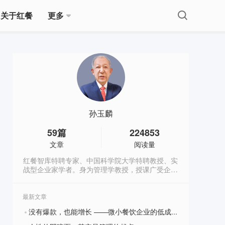
关于红餐
更多
孙玉麟
59
篇
224853
文章
阅读量
红餐智库特聘专家、中国科学院大学特聘教授、实
战型企业家学者。身为管理学教授，授课广受企业
家学员欢迎；作为创业导师，指导近百家企业取得
不俗业绩。历任山西祁县洛阳村学校校长、村主
任，中国科学院政策与管理所所长助理，国家经贸
最新文章
委技术与装备司处长，深圳建材集团董事长，赛格
没有爆款，也能增长 ——微小餐饮企业的低成本增长战略
集团董事长，富士康科技集团总裁特别助理等职。
?
在核心期刊发表文章30多篇，3 次荣获国家科技进