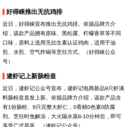
好得睐推出无抗鸡排
近日，好得睐宣布推出无抗鸡排。依据品牌方介
绍，该款产品拥有原味、黑松露、柠檬香草等不同
口味，原料上选用无抗生素认证鸡肉，适用于油
煎、水煎、空气炸锅等烹饪方式。（好得睐公众
号）
逮虾记上新肠粉皇
近日，逮虾记公众号宣布，逮虾记电商新品9只虾满
料肠粉皇首发上新。依据品牌方介绍，该款产品含
有1份肠粉、9只完整大虾仁，0香精0色素0防腐
剂。烹饪时免解冻，大火隔水蒸8-10分钟后，即可
享受广式早茶。（逮虾记公众号）