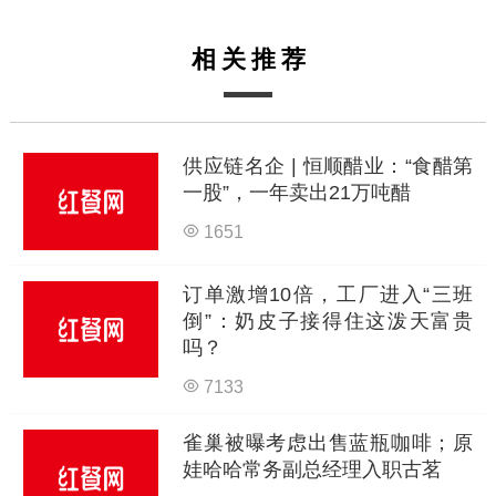
相关推荐
供应链名企 | 恒顺醋业：“食醋第
一股”，一年卖出21万吨醋
1651
订单激增10倍，工厂进入“三班
倒”：奶皮子接得住这泼天富贵
吗？
7133
雀巢被曝考虑出售蓝瓶咖啡；原
娃哈哈常务副总经理入职古茗