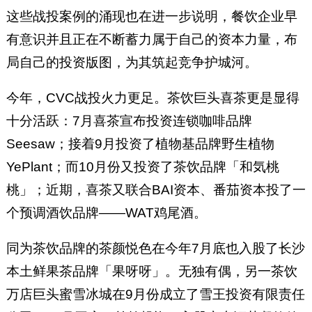
这些战投案例的涌现也在进一步说明，餐饮企业早
有意识并且正在不断蓄力属于自己的资本力量，布
局自己的投资版图，为其筑起竞争护城河。
今年，CVC战投火力更足。茶饮巨头喜茶更是显得
十分活跃：7月喜茶宣布投资连锁咖啡品牌
Seesaw；接着9月投资了植物基品牌野生植物
YePlant；而10月份又投资了茶饮品牌「和気桃
桃」；近期，喜茶又联合BAI资本、番茄资本投了一
个预调酒饮品牌——WAT鸡尾酒。
同为茶饮品牌的茶颜悦色在今年7月底也入股了长沙
本土鲜果茶品牌「果呀呀」。无独有偶，另一茶饮
万店巨头蜜雪冰城在9月份成立了雪王投资有限责任