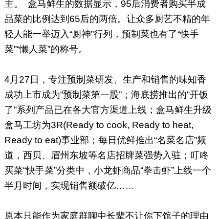
主。 盒马鲜生的数据显示，95后消费者购买半成
品菜的比例达到65后的两倍。让众多厨艺不精的年
轻人能一举迈入“厨神”行列，预制菜也有了“快手
菜”“懒人菜”的称号。
4月27日，专注预制菜研发、生产和销售的味知香
成功上市成为“预制菜第一股”；海底捞推出的“开饭
了”系列产品已在各大官方渠道上线；盒马鲜生升级
盒马工坊为3R(Ready to cook, Ready to heat,
Ready to eat)事业部；每日优鲜推出“名菜名店”频
道，西贝、眉州东坡等名店招牌菜强势入驻；叮咚
买菜“快手菜”分类中，小龙虾商品“拳击虾”上线一个
半月时间，实现销售额破亿……
原本只能作为家庭群聊中长辈不让你下馆子的理由