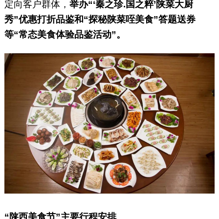
定向客户群体，
举办“‘秦之珍.国之粹’陕菜大厨
秀”优惠打折品鉴和“探秘陕菜咥美食”答题送券
等“常态美食体验品鉴活动”。
“陕西美食节”主要行程安排