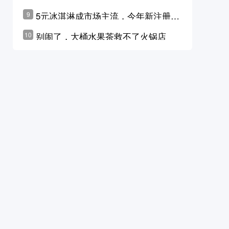
学林公布未来10年计划
5元冰淇淋成市场主流，今年新注册相
9
关企业华东领跑，东北紧随其后
别闹了，大桶水果茶救不了火锅店
10