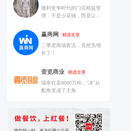
微利竞争时代的门店精益管
理：不是少花钱，而是让每
一块钱产生增长
赢商网
精选文章
二季度商场客流，竟然负增
长了！
壹览商业
精选文章
瑞幸狂卖6000万杯，“冰”从
配角变成了主角