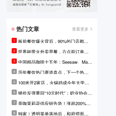
热门文章
查看更多
板前餐饮爆火背后，90%的门店都只
1
是徒有其表的刻意作秀？
世界杯带火外卖早餐，六点前订单大
2
涨超5成，巴西比赛成“早餐带货王”
中国精品咖啡十五年：Seesaw、Man
3
ner、M Stand为何结出了不同的果
历年餐饮热门赛道盘点，下一个热门
4
实？
品类是？
100米开2家店，火锅鸡成今年大学城
5
最火生意？
猪价反弹重回“10元时代”；奶业协会称
6
原奶价格现回暖迹象
茶咖茉莉花供应链告急！涨超200%，
7
横州花价冲破50元一斤
独家｜透明菜单落地后，和府捞面李
8