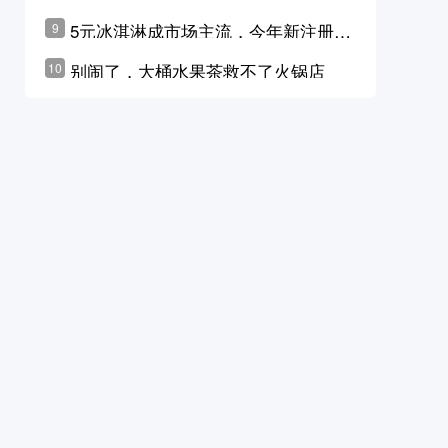
学林公布未来10年计划
5元冰淇淋成市场主流，今年新注册相
9
关企业华东领跑，东北紧随其后
别闹了，大桶水果茶救不了火锅店
10