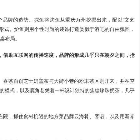
两个品牌的造势。探鱼将烤鱼从重庆万州挖掘出来，配以“文艺
现形式。炉鱼则用个性时尚的装饰打造类似于酒吧的自由氛围，
餐桌布局。
，借助互联网的传播速度，品牌的形成几乎只在朝夕之间，抢
。喜茶自创芝士奶盖茶与大街小巷的粉末茶区别开来，并在空
包的模式，以及鹿角巷凭着一杯设计独特的焦糖珍珠奶茶，几乎
右院，抓住食材机遇的地方菜品牌云海肴、客语，以及用新零