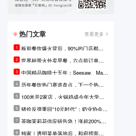
热门文章
查看更多
板前餐饮爆火背后，90%的门店都只
1
是徒有其表的刻意作秀？
世界杯带火外卖早餐，六点前订单大
2
涨超5成，巴西比赛成“早餐带货王”
中国精品咖啡十五年：Seesaw、Man
3
ner、M Stand为何结出了不同的果
历年餐饮热门赛道盘点，下一个热门
4
实？
品类是？
100米开2家店，火锅鸡成今年大学城
5
最火生意？
猪价反弹重回“10元时代”；奶业协会称
6
原奶价格现回暖迹象
茶咖茉莉花供应链告急！涨超200%，
7
横州花价冲破50元一斤
独家｜透明菜单落地后，和府捞面李
8