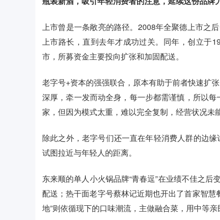
瓶装新酒，吸引年轻消费者的注意，延续这份品牌
上市曾是一条敞亮的路径。2008年全聚德上市之
上市路长，直到去年才成功过关。同年，创立于1
市，所募资金主要投向扩张和加固配送。
老字号+资本的强强联合，原本有助于前者快速扩
深厚，牵一发而动全身，每一步都需谨慎，所以每
家，但因为模式太重，难以完全复制，经营状况未
除此之外，老字号们还一直在年轻消费人群的边缘
试图拉近与年轻人的距离。
东来顺的单人小火锅品牌“青春逗”在业绩不佳之后
配送；热干面老字号蔡林记近期也开出了首家智慧
地”则依循现下的口味潮流，主做融合菜，用中等亲