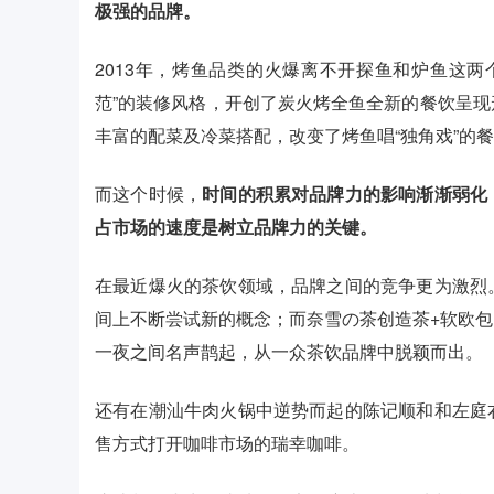
极强的品牌。
2013年，烤鱼品类的火爆离不开探鱼和炉鱼这
范”的装修风格，开创了炭火烤全鱼全新的餐饮呈
丰富的配菜及冷菜搭配，改变了烤鱼唱“独角戏”的
而这个时候，
时间的积累对品牌力的影响渐渐弱化
占市场的速度是树立品牌力的关键。
在最近爆火的茶饮领域，品牌之间的竞争更为激烈
间上不断尝试新的概念；而奈雪の茶创造茶+软欧
一夜之间名声鹊起，从一众茶饮品牌中脱颖而出。
还有在潮汕牛肉火锅中逆势而起的陈记顺和和左庭
售方式打开咖啡市场的瑞幸咖啡。