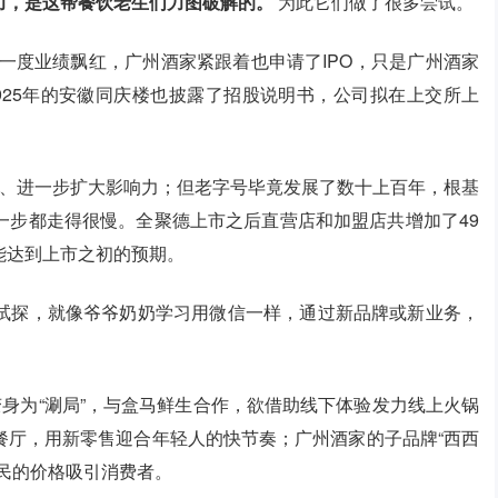
力，是这帮餐饮老生们力图破解的。
为此它们做了很多尝试。
后一度业绩飘红，广州酒家紧跟着也申请了IPO，只是广州酒家
925年的安徽同庆楼也披露了招股说明书，公司拟在上交所上
张、进一步扩大影响力；但老字号毕竟发展了数十上百年，根基
一步都走得很慢。全聚德上市之后直营店和加盟店共增加了49
能达到上市之初的预期。
试探，就像爷爷奶奶学习用微信一样，通过新品牌或新业务，
变身为“涮局”，与盒马鲜生合作，欲借助线下体验发力线上火锅
餐厅，用新零售迎合年轻人的快节奏；广州酒家的子品牌“西西
民的价格吸引消费者。