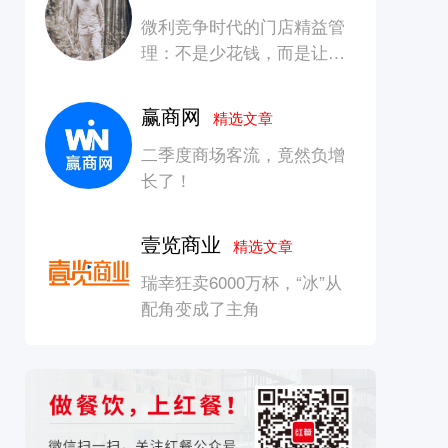
微利竞争时代的门店精益管
理：不是少花钱，而是让每
一块钱产生增长
赢商网
精选文章
二季度商场客流，竟然负增
长了！
壹览商业
精选文章
瑞幸狂卖6000万杯，“冰”从
配角变成了主角