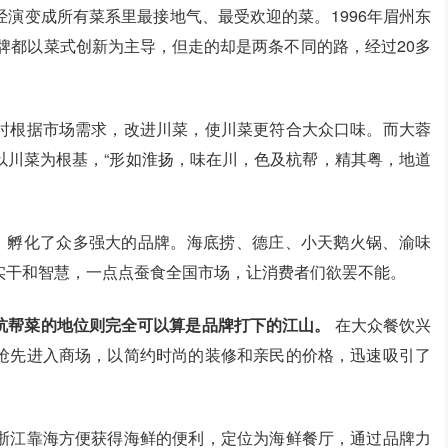
演变成所有菜系里最接地气、最受欢迎的菜。1996年眉州东
品牌都以菜式创新为主导，但走的却是两条不同的路，经过20多
时根据市场需求，改进川菜，使川菜更符合大众口味。而大蓉
以川菜为根基，“形如淮扬，味在川，色及杭帮，精其粤，地道
性，孵化了众多强大的品牌。海底捞、德庄、小天鹅火锅、渝味
实干和智慧，一点点蚕食全国市场，让消费者们欲罢不能。
杭帮菜的地位则完全可以算是品牌打下的江山。
在大众餐饮兴
抢先进入商场，以简约时尚的装修和亲民的价格，迅速吸引了
浙江靠海方便获得海鲜的便利，定位为海鲜餐厅，通过品牌力