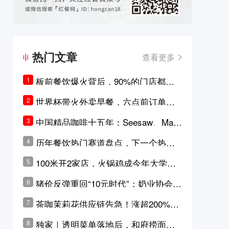
热门文章
查看更多
板前餐饮爆火背后，90%的门店都只
1
是徒有其表的刻意作秀？
世界杯带火外卖早餐，六点前订单大
2
涨超5成，巴西比赛成“早餐带货王”
中国精品咖啡十五年：Seesaw、Man
3
ner、M Stand为何结出了不同的果
历年餐饮热门赛道盘点，下一个热门
4
实？
品类是？
100米开2家店，火锅鸡成今年大学城
5
最火生意？
猪价反弹重回“10元时代”；奶业协会称
6
原奶价格现回暖迹象
茶咖茉莉花供应链告急！涨超200%，
7
横州花价冲破50元一斤
独家｜透明菜单落地后，和府捞面李
8