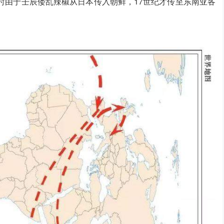
时由于壬辰倭乱辣椒从日本传入朝鲜，17世纪才传至东南亚各