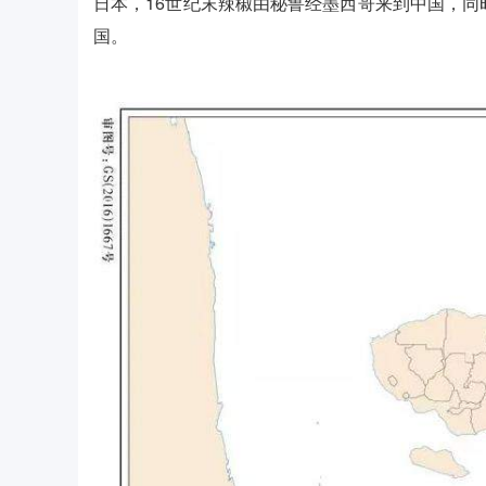
日本，16世纪末辣椒由秘鲁经墨西哥来到中国，同
国。