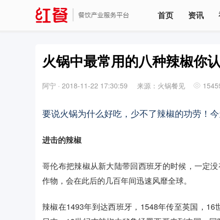
首页
资讯
火锅中最常用的八种辣椒你
阿宁
·
2018-11-22 17:30:59
来源：火锅餐见
1545
要说火锅为什么好吃，少不了辣椒的功劳！今
进击的辣椒
哥伦布把辣椒从新大陆带回西班牙的时候，一定没
作物，会在此后的几百年间迅速风靡全球。
辣椒在1493年到达西班牙，1548年传至英国，