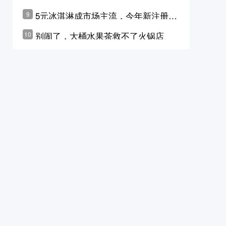
学林公布未来10年计划
5元冰淇淋成市场主流，今年新注册相
9
关企业华东领跑，东北紧随其后
别闹了，大桶水果茶救不了火锅店
10