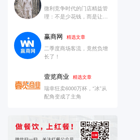
微利竞争时代的门店精益管
理：不是少花钱，而是让每
一块钱产生增长
赢商网
精选文章
二季度商场客流，竟然负增
长了！
壹览商业
精选文章
瑞幸狂卖6000万杯，“冰”从
配角变成了主角