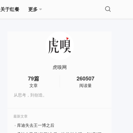
关于红餐
更多
虎嗅网
79
篇
260507
文章
阅读量
从思考，到创造。
最新文章
库迪失去王一博之后
?