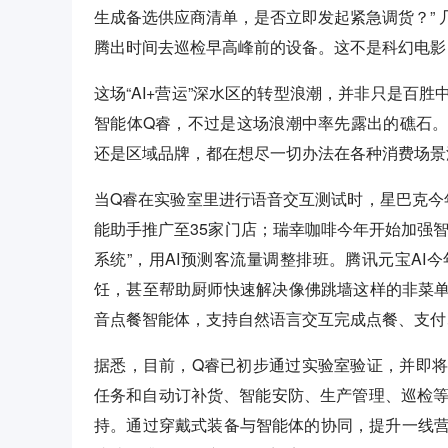
生成备选供应商清单，是否立即发起紧急调货？” 
腾出时间去巡检早高峰前的设备。这不是科幻电影
这场“AI+营运”深水区的转型浪潮，并非只是百
智能体Q睿，不过是这场浪潮中率先露出的礁石。
还是区域品牌，都在想尽一切办法在各种消费场景
当Q睿在实验室里进行语音交互测试时，星巴克今年6
能助手推广至35家门店；瑞幸咖啡今年开始加强智
系统”，用AI预测客流量调整排班。腾讯元宝A
饪，甚至帮助厨师快速解决像佛跳墙这样的非菜单
音点餐智能体，支持自然语言交互完成点餐、支付
据悉，目前，Q睿已初步通过实验室验证，并即
任务和自动订补货、智能安防、生产管理、巡检等
持。通过穿戴式装备与智能体的协同，提升一线