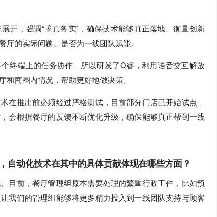
展开，强调“求真务实”，确保技术能够真正落地。衡量创新
餐厅的实际问题、是否为一线团队赋能。
多个终端上的任务协作，所以研发了Q睿，利用语音交互解放
厅和商圈内情况，帮助更好地做决策。
技术在推出前必须经过严格测试，目前部分门店已开始试点，
后，会根据餐厅的反馈不断优化升级，确保能够真正帮到一线
，自动化技术在其中的具体贡献体现在哪些方面？
化。目前，餐厅管理组原本需要处理的繁重行政工作，比如预
以让我们的管理组能够将更多精力投入到一线团队支持与顾客