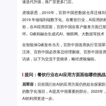
速迭代升级，推广至更多门店。
虎嗅获悉，2010年，百胜中国把数据仓库迁移到
2019 年做端到端数字化。在餐饮行业，AI应
前，在AI应用层面，百胜中国在客户服务方面已
环。Q睿则融合生成式AI、物联网、大数据等技术，
在智能体Q睿发布当天，百胜中国首席执行官屈翠
汪涛、百胜中国必胜客总经理蒯俊、百胜中国首
访谈，以下为交流干货摘录，略经虎嗅编辑。
提问：餐饮行业在AI应用方面面临哪些挑
屈翠容：
目前我们在AI的应用方面仍然处在探索阶
的数字化项目，AI是其中很重要的部分。2023
AI的利用更进一步。