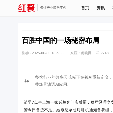
首页
资讯
百胜中国的一场秘密布局
柳柳
·
2025-06-30 13:58:08
来源：虎嗅网
2748
餐饮行业的效率天花板正在被AI重新定义
费场景渗透AI应用。
清早7点半上海一家必胜客门店后厨，餐厅经理李
警今日备货不足。她刚想拿起对讲机通知备餐组，