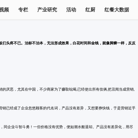
视频
专栏
产业研究
活动
红厨
红餐大数据
板们头疼不已。治标不治本，无法形成效果，白花时间和金钱，就像脚癣一样，反反
的厌恶，尤其在中国，不少商家为了赚取吆喝,已经使出所有伎俩,把丑闻当成营销,
营销已经成了企业忽悠顾客的代名词，产品没有差异，又想要挣快钱，于是营销近乎
一样，同企业斗智斗勇！一但价格没有优势，便如潮水般退却。产品没有差异化，用尽