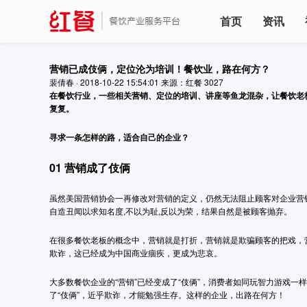
首页
资讯
营销已成伎俩，定位沦为培训！餐饮业，路在何方？
裴倩春
·
2018-10-22 15:54:01
来源：红餐
3027
在餐饮行业，一些相关营销、定位的培训、讲座等鱼龙混杂，让餐饮老
复复。
寻求一条怎样的路，适合自己的企业？
01
营销成了伎俩
虽然美国营销协会一再修改对营销的定义，仍然无法阻止顾客对企业营销
自造丑闻以求知名度,不以为耻,反以为荣，结果自然是被顾客抛弃。
在很多餐饮老板的概念中，营销就是打折，营销就是欺骗顾客的把戏，
欺诈，这已经成为中国商业痼疾，更成为悲哀。
大多数餐饮企业的“营销”已经变成了“伎俩”，消费者如同玩智力游戏
了“伎俩”，近乎欺诈，才能勉强生存。这样的企业，出路在何方！