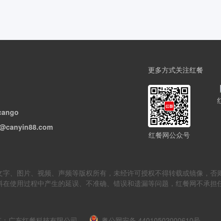
更多方式关注红餐
cango
@canyin88.com
红餐网公众号
但不限于文字、图片、视频、声频等版权所有，未经许可授权不得转载或镜像
料在使用过程中产生的延误、不准确、错误和遗漏等问题，红餐网不承担
m 版权所有：广东红餐科技有限公司
粤公网安备 44010502000610号