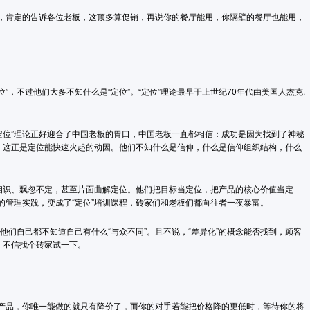
吗？不是，肯定的告诉各位老板，这顶多算促销，再说你的餐厅能用，你隔壁的餐厅也能用，
”，不过他们大多不知什么是“定位”。“定位”理论最早于上世纪70年代由美国人杰克.
“定位”理论正好迎合了中国老板的胃口，中国老板一直都相信：成功是因为找到了神秘
具，这正是定位能快速火起的动因。他们不知什么是信仰，什么是信仰组织结构，什么
曾相识、飘忽不定，甚至片面曲解定位。他们把目标当定位，把产品的核心价值当定
的管理实践，变成了“定位”培训课程，砖家们和老板们都向往者一夜暴富。
为他们自己都不知道自己有什么“与众不同”。且不说，“差异化”的概念能否找到，顾客
的，不信找个砖家试一下。
产品，你唯一能做的就只有降价了，而你的对手若能把价格降的更低时，等待你的将