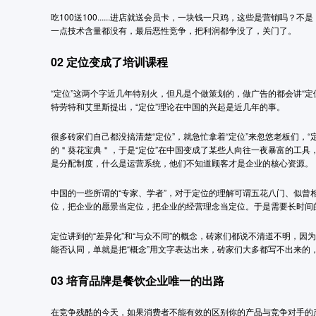
吃100送100......进店就送会员卡，一块钱一只鸡，这些是营销
一点技术含量都没有，最后恶性竞争，把利润都争没了，关门了。
02
定位变成了培训课程
“定位”这两个字近几年特别火，但凡是个做策划的，做广告的都会讲“定位
特劳特和艾里斯提出，“定位”理论在中国的兴起是近几年的事。
很多砖家们自己都没搞清楚“定位”，就急忙拿着“定位”来忽悠老板们，
的＂葵花宝典＂，于是“定位”在中国变成了某些人向往一夜暴富的工
是分配制度，什么是运营系统，他们不知道顾客才是企业的核心资源。
中国的一些所谓的“专家、学者”，对于定位的理解可谓五花八门、似
位，把企业的愿景当定位，把企业的经营理念当定位。于是需要长时间
定位讲到的“差异化”和“与众不同”的概念，砖家们都说不清道不明，因
能否认同，单就是把“概念”用文字表达出来，砖家们大多都写不出来
03
培育品牌是餐饮企业唯一的出路
在竞争残酷的今天，如果消费者不能有效的区别你的产品与竞争对手的