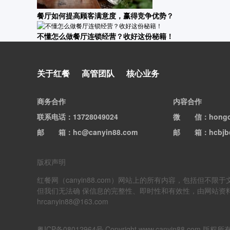
餐厅如何提高顾客满意度，赢得竞争优势？
不懂怎么做餐厅连锁经营？收好这份秘籍！
关于红餐
高管团队
核心业务
商务合作
内容合作
联系电话
：13728049024
微信
：hong
邮箱
：hc@canyin88.com
邮箱
：hcbjb
版权声明
红餐网（canyin88.com）网站上的所有内容，包括
但我们无法确 保信息的完整性、即时性和有效性，由网站资
hrcanyin88@163.com
粤ICP备08012964号
Copyright www.canyin88.co