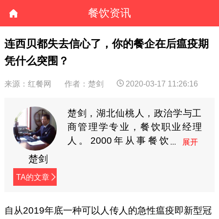
餐饮资讯
连西贝都失去信心了，你的餐企在后瘟疫期
凭什么突围？
来源：红餐网
作者：楚剑
2020-03-17 11:26:16
楚剑，湖北仙桃人，政治学与工
商管理学专业，餐饮职业经理
人。2000年从事餐饮
业，先后在北京千鹤村
楚剑
酒楼、浙江明州大酒店等任执行
TA的文章
总经理和总经理。代表作品有
《如何打造超级组织力》，个人
微信号：cn18931226
自从2019年底一种可以人传人的急性瘟疫即新型冠